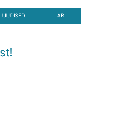
UUDISED
ABI
st!