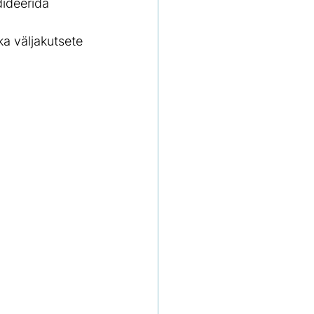
dideerida 
ka väljakutsete 