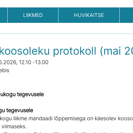
LIIKMED
HUVIKAITSE
oosoleku protokoll (mai 2
5.2026, 12.10 -13.00
ebis
ukogu tegevusele
gu tegevusele
ukogu liikme mandaadi lõppemisega on käesolev kooso
 viimaseks.