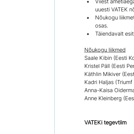
Viiest ametiaeg
uuesti VATEK nõ
Nõukogu liikmete
osas.
Täiendavalt esi
Nõukogu liikmed
Saale Kibin (Eesti 
Kristel Päll (Eesti P
Käthlin Mikiver (Ees
Kadri Haljas (Triumf
Anna-Kaisa Oiderm
Anne Kleinberg (Eest
VATEKi tegevtiim