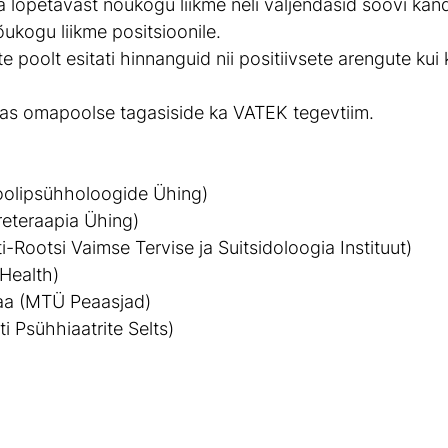
a lõpetavast nõukogu liikme neli väljendasid soovi kan
ukogu liikme positsioonile.
 poolt esitati hinnanguid nii positiivsete arengute kui 
tas omapoolse tagasiside ka VATEK tegevtiim.
Koolipsühholoogide Ühing)
ereteraapia Ühing)
ti-Rootsi Vaimse Tervise ja Suitsidoloogia Instituut)
 Health)
aa (MTÜ Peaasjad)
i Psühhiaatrite Selts)