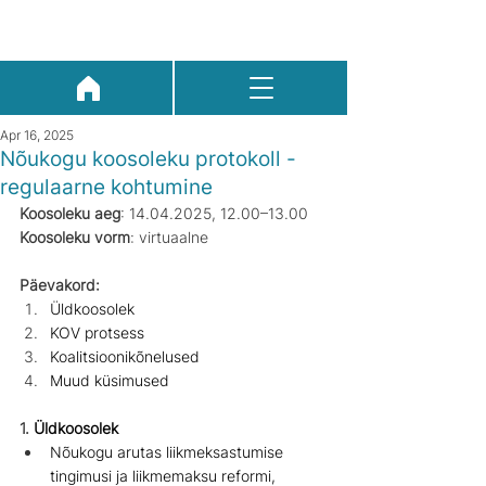
Apr 16, 2025
Nõukogu koosoleku protokoll -
regulaarne kohtumine
Koosoleku aeg
: 14.04.2025, 12.00–13.00
Koosoleku vorm
: virtuaalne
Päevakord:
Üldkoosolek
KOV protsess
Koalitsioonikõnelused
Muud küsimused
1. 
Üldkoosolek
Nõukogu arutas liikmeksastumise 
tingimusi ja liikmemaksu reformi, 