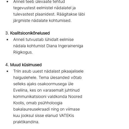
Anneli teeb ülevaate tehtud 
tegevustest eelmistel nädalatel ja 
tulevastest plaanidest. Räägitakse läbi 
järgmiste nädalate kohtumised. 
3. 
Koalitsioonikõnelused
Anneli tutvustab lühidalt eelmise 
nädala kohtumist Diana Ingeraineniga 
Riigikogus.
4. 
Muud küsimused
Triin asub uuest nädalast pikaajalisele 
haiguslehele. T
ema ülesanded võtab 
selleks ajaks osakoormusega üle 
Eveliina, kes on varasemalt juhtinud 
kommunikatsiooni valdkonda Noored 
Koolis, omab psühholoogia 
bakalaureusekraadi ning on viimase 
kuu jooksul sisse elanud VATEKis 
praktikandina.