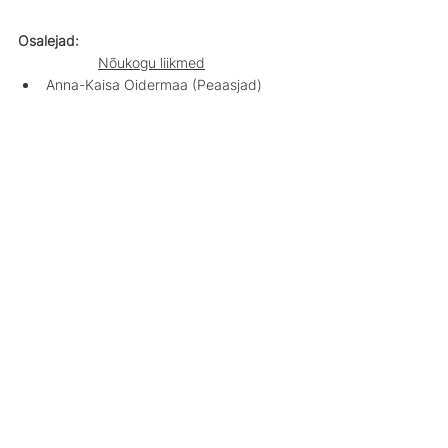
Osalejad:
Nõukogu liikmed
Anna-Kaisa Oidermaa (Peaasjad)
Anne Kleinberg (Eesti Psühhiaatrite 
Selts)
Kadri Haljas (Triumf Health)
Kristel Päll (
Eesti Pereteraapia Ühing)
Käthlin Mikiver (Eesti-Rootsi Vaimse 
Tervise ja Suitsidoloogia Instituut)
VATEKi tegevtiim ja külalised
Anneli Vares (Eesti Vaimse Tervise ja 
Heaolu Koalitsioon VATEK)
Eveliina Ots (Eesti Vaimse Tervise ja 
Heaolu Koalitsioon VATEK)
Triin Peterson (Eesti Vaimse Tervise ja 
Heaolu Koalitsioon VATEK)
Juhatas: 
Anneli Vares