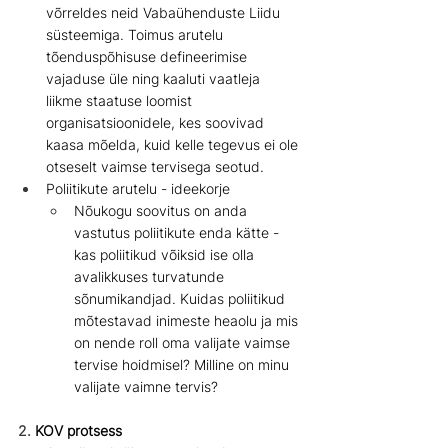
võrreldes neid Vabaühenduste Liidu 
süsteemiga. Toimus arutelu 
tõenduspõhisuse defineerimise 
vajaduse üle ning kaaluti vaatleja 
liikme staatuse loomist 
organisatsioonidele, kes soovivad 
kaasa mõelda, kuid kelle tegevus ei ole 
otseselt vaimse tervisega seotud.
Poliitikute arutelu - ideekorje
Nõukogu soovitus on anda 
vastutus poliitikute enda kätte - 
kas poliitikud võiksid ise olla 
avalikkuses turvatunde 
sõnumikandjad. Kuidas poliitikud 
mõtestavad inimeste heaolu ja mis 
on nende roll oma valijate vaimse 
tervise hoidmisel? Milline on minu 
valijate vaimne tervis?
2. 
KOV protsess