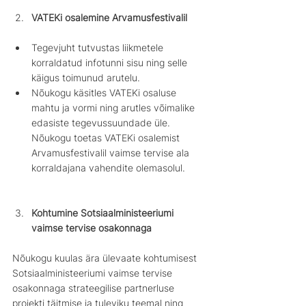
VATEKi osalemine Arvamusfestivalil
Tegevjuht tutvustas liikmetele 
korraldatud infotunni sisu ning selle 
käigus toimunud arutelu.
Nõukogu käsitles VATEKi osaluse 
mahtu ja vormi ning arutles võimalike 
edasiste tegevussuundade üle. 
Nõukogu toetas VATEKi osalemist 
Arvamusfestivalil vaimse tervise ala 
korraldajana vahendite olemasolul. 
Kohtumine Sotsiaalministeeriumi 
vaimse tervise osakonnaga
Nõukogu kuulas ära ülevaate kohtumisest 
Sotsiaalministeeriumi vaimse tervise 
osakonnaga strateegilise partnerluse 
projekti täitmise ja tuleviku teemal ning 