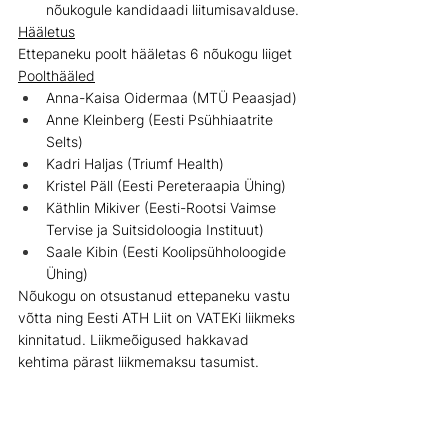
nõukogule kandidaadi liitumisavalduse.
Hääletus
Ettepaneku poolt hääletas 6 nõukogu liiget
Poolthääled
Anna-Kaisa Oidermaa (MTÜ Peaasjad)
Anne Kleinberg (Eesti Psühhiaatrite 
Selts)
Kadri Haljas (Triumf Health)
Kristel Päll (Eesti Pereteraapia Ühing)
Käthlin Mikiver (Eesti-Rootsi Vaimse 
Tervise ja Suitsidoloogia Instituut)
Saale Kibin (Eesti Koolipsühholoogide 
Ühing)
Nõukogu on otsustanud ettepaneku vastu 
võtta ning Eesti ATH Liit on VATEKi liikmeks 
kinnitatud. Liikmeõigused hakkavad 
kehtima pärast liikmemaksu tasumist.
Nõukogu liikmed