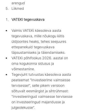
arengud
Liikmed
VATEKi tegevuskava
Valmis VATEKi käesoleva aasta 
tegevuskava, mille nõukogu kiitis 
üldjoontes heaks, tehes seejuures 
ettepanekuid tegevuskava 
täpsustamiseks ja täiendamiseks.
VATEKi põhifookus 2026. aastal on 
oma kogukonna sidusus ja 
võimestamine.
Tegevjuht tutvustas käesoleva aasta 
peateemat “Investeerime vaimsesse 
tervisesse!”, selle pikem versioon 
sõltuvalt eesmärgist ja sihtrühmast: 
"Investeeringud vaimsesse tervisesse 
on investeeringud majandusse ja 
julgeolekusse".