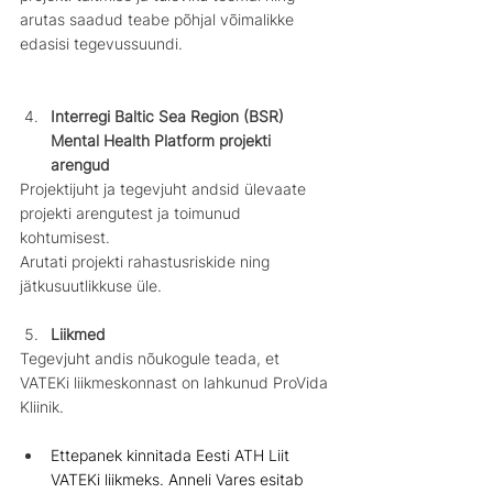
arutas saadud teabe põhjal võimalikke 
edasisi tegevussuundi.
Interregi Baltic Sea Region (BSR) 
Mental Health Platform projekti 
arengud
Projektijuht ja tegevjuht andsid ülevaate 
projekti arengutest ja toimunud 
kohtumisest. 
Arutati projekti rahastusriskide ning 
jätkusuutlikkuse üle.
Liikmed 
Tegevjuht andis nõukogule teada, et 
VATEKi liikmeskonnast on lahkunud ProVida 
Kliinik.
Ettepanek kinnitada Eesti ATH Liit 
VATEKi liikmeks. Anneli Vares esitab 