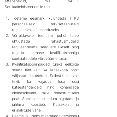
ettepanekud, mis VATEK 
Sotsiaalministeeriumile tegi:
Toetame eesmärki kujundada TTKS 
personaalseid terviseteenuseid 
reguleerivaks üldseaduseks. 
Võrreldavate teenuste puhul tuleb 
ühtlustada rahastusmudelid 
reguleeritavate seaduste üleselt ning 
tagada sarnase kvalifikatsiooniga 
spetsialistidele võrdväärne tasu.
Kvalifikatsiooninõuded tuleks eelkõige 
seada lähtuvalt SA Kutsekoda poolt 
väljastatud kutsetest. Sellest tulenevalt 
tekib ka vajadus luua uusi 
kutsestandardeid ning kohandada 
olemasolevaid, mille õnnestumiseks 
peab Sotsiaalministeerium algatama ja 
juhtima koostööd Kutsekoja ja 
erialaliitude vahel.
Peame oluliseks määratleda tervishoiu 