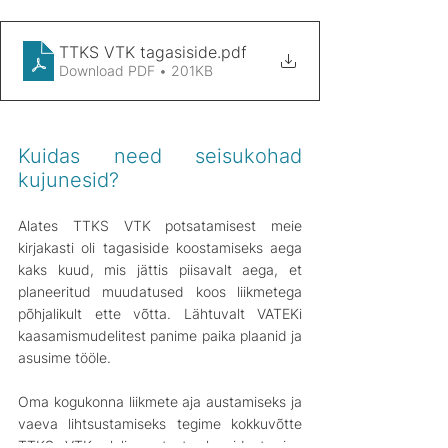
TTKS VTK tagasiside
.pdf
Download PDF • 201KB
Kuidas need seisukohad 
kujunesid?
Alates TTKS VTK potsatamisest meie 
kirjakasti oli tagasiside koostamiseks aega 
kaks kuud, mis jättis piisavalt aega, et 
planeeritud muudatused koos liikmetega 
põhjalikult ette võtta. Lähtuvalt VATEKi 
kaasamismudelitest panime paika plaanid ja 
asusime tööle.
Oma kogukonna liikmete aja austamiseks ja 
vaeva lihtsustamiseks tegime kokkuvõtte 
TTKS VTK olulisematest plaanidest ning 