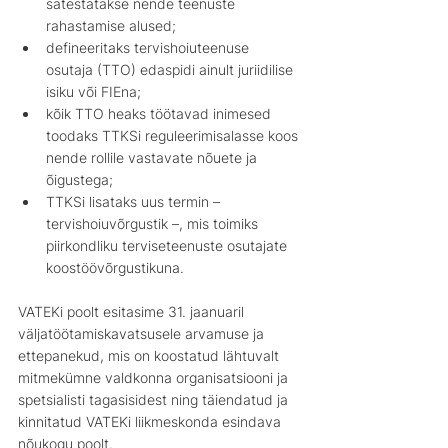
sätestatakse nende teenuste 
rahastamise alused;
defineeritaks tervishoiuteenuse 
osutaja (TTO) edaspidi ainult juriidilise 
isiku või FIEna;
kõik TTO heaks töötavad inimesed 
toodaks TTKSi reguleerimisalasse koos 
nende rollile vastavate nõuete ja 
õigustega;
TTKSi lisataks uus termin – 
tervishoiuvõrgustik –, mis toimiks 
piirkondliku terviseteenuste osutajate 
koostöövõrgustikuna.
VATEKi poolt esitasime 31. jaanuaril 
väljatöötamiskavatsusele arvamuse ja 
ettepanekud, mis on koostatud lähtuvalt 
mitmekümne valdkonna organisatsiooni ja 
spetsialisti tagasisidest ning täiendatud ja 
kinnitatud VATEKi liikmeskonda esindava 
nõukogu poolt.