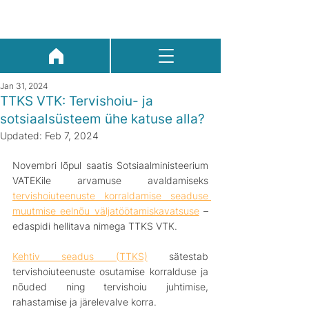
Jan 31, 2024
TTKS VTK: Tervishoiu- ja
sotsiaalsüsteem ühe katuse alla?
Updated:
Feb 7, 2024
Novembri lõpul saatis Sotsiaalministeerium 
VATEKile arvamuse avaldamiseks 
tervishoiuteenuste korraldamise seaduse 
muutmise eelnõu väljatöötamiskavatsuse
 – 
edaspidi hellitava nimega TTKS VTK. 
Kehtiv seadus (TTKS)
 sätestab 
tervishoiuteenuste osutamise korralduse ja 
nõuded ning tervishoiu juhtimise, 
rahastamise ja järelevalve korra. 