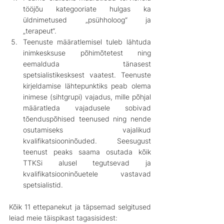
tööjõu kategooriate hulgas ka 
üldnimetused „psühholoog“ ja 
„terapeut“.
Teenuste määratlemisel tuleb lähtuda 
inimkesksuse põhimõtetest ning 
eemalduda tänasest 
spetsialistikesksest vaatest. Teenuste 
kirjeldamise lähtepunktiks peab olema 
inimese (sihtgrupi) vajadus, mille põhjal 
määratleda vajadusele sobivad 
tõenduspõhised teenused ning nende 
osutamiseks vajalikud 
kvalifikatsiooninõuded. Seesugust 
teenust peaks saama osutada kõik 
TTKSi alusel tegutsevad ja 
kvalifikatsiooninõuetele vastavad 
spetsialistid.
Kõik 11 ettepanekut ja täpsemad selgitused 
leiad meie täispikast tagasisidest: