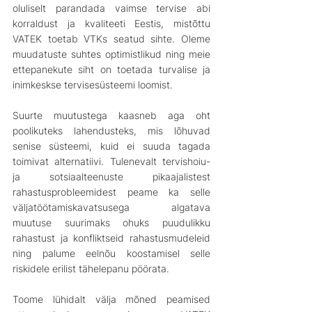
oluliselt parandada vaimse tervise abi 
korraldust ja kvaliteeti Eestis, mistõttu 
VATEK toetab VTKs seatud sihte. Oleme 
muudatuste suhtes optimistlikud ning meie 
ettepanekute siht on toetada turvalise ja 
inimkeskse tervisesüsteemi loomist. 
Suurte muutustega kaasneb aga oht 
poolikuteks lahendusteks, mis lõhuvad 
senise süsteemi, kuid ei suuda tagada 
toimivat alternatiivi. Tulenevalt tervishoiu- 
ja sotsiaalteenuste pikaajalistest 
rahastusprobleemidest peame ka selle 
väljatöötamiskavatsusega algatava 
muutuse suurimaks ohuks puudulikku 
rahastust ja konfliktseid rahastusmudeleid 
ning palume eelnõu koostamisel selle 
riskidele erilist tähelepanu pöörata.
Toome lühidalt välja mõned peamised 