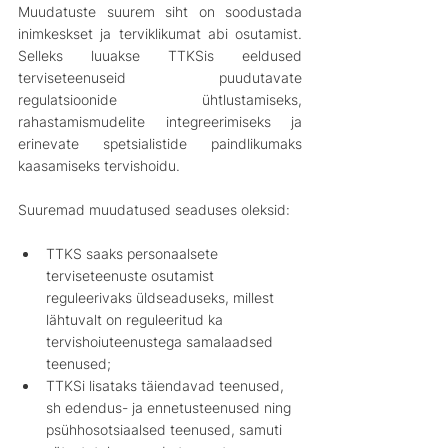
Muudatuste suurem siht on soodustada 
inimkeskset ja terviklikumat abi osutamist. 
Selleks luuakse TTKSis eeldused 
terviseteenuseid puudutavate 
regulatsioonide ühtlustamiseks, 
rahastamismudelite integreerimiseks ja 
erinevate spetsialistide paindlikumaks 
kaasamiseks tervishoidu.
Suuremad muudatused seaduses oleksid:
TTKS saaks personaalsete 
terviseteenuste osutamist 
reguleerivaks üldseaduseks, millest 
lähtuvalt on reguleeritud ka 
tervishoiuteenustega samalaadsed 
teenused;
TTKSi lisataks täiendavad teenused, 
sh edendus- ja ennetusteenused ning 
psühhosotsiaalsed teenused, samuti 