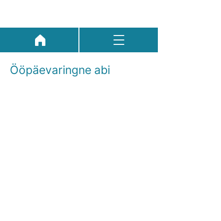
Ööpäevaringne abi
Kui sinu või kellegi teise elu on ohus,
siis helista hädaabi numbril:
112
Emotsionaalse toe ja hingehoiu
telefon kõigile, kes otsivad tuge:
116 123
veebis
nõustamine
Laste ja noortega seotud
probleemide korral pöördu Lasteabi
poole: