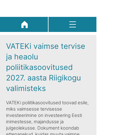
VATEKi vaimse tervise
ja heaolu
poliitikasoovitused
2027. aasta Riigikogu
valimisteks
VATEKi poliitikasoovitused toovad esile,
miks vaimsesse tervisesse
investeerimine on investeering Eesti
inimestesse, majandusse ja
julgeolekusse. Dokument koondab
ettepanekud, kuidas muuta vaimne