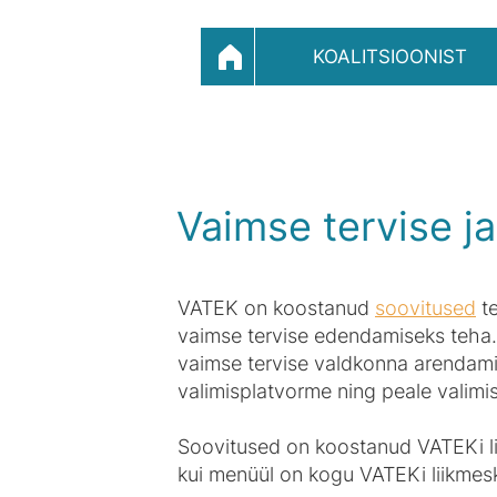
KOALITSIOONIST
Vaimse tervise j
VATEK on koostanud
soovitused
te
vaimse tervise edendamiseks teha.
vaimse tervise valdkonna arendami
valimisplatvorme ning peale valimis
Soovitused on koostanud VATEKi lii
kui menüül on kogu VATEKi liikmes