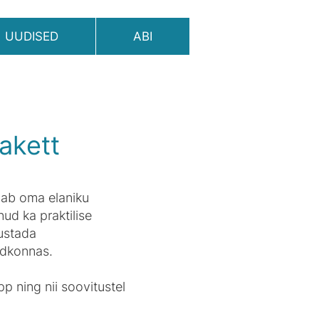
UUDISED
ABI
akett
aab oma elaniku
d ka praktilise
sustada
aldkonnas.
p ning nii soovitustel