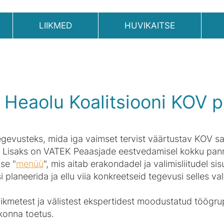
LIIKMED
HUVIKAITSE
a Heaolu Koalitsiooni KOV p
gevusteks, mida iga vaimset tervist väärtustav KOV s
 Lisaks on VATEK Peaasjade eestvedamisel kokku pannu
se "
menüü
", mis aitab erakondadel ja valimisliitudel si
i planeerida ja ellu viia konkreetseid tegevusi selles v
kmetest ja välistest ekspertidest moodustatud töögrup
konna toetus.