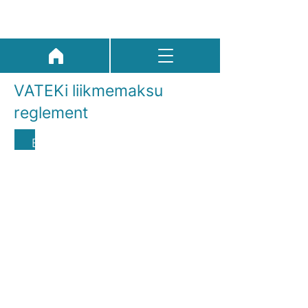
VATEKi liikmemaksu
reglement
Eesti Vaimse Tervise ja
Heaolu Koalitsiooni
(VATEK)
liikmemaksu suurus on
seotud
liikmesorganisatsiooni
tuludega. Liikmemaksu
tasutakse arve alusel
kalendriaasta alguses
jooksva aasta liikmelisuse
eest.
Iga liige teavitab VATEKit 30.