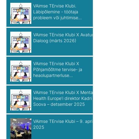
VAimse TErvise Klubi.
Läbipõlemine - töötaja
probleem või juhtimise
kvaliteedinäitaja? (aprill 2026)
VAimse TErvise Klubi X Avatud
Dialoog (märts 2026)
VAimse TErvise Klubi X
Põhjamõõtme tervise- ja
heaolupartnerluse
sekretariaadi juht Ülla-Karin
Nurm - jaanuar 2026
VAimse TErvise Klubi X Mental
Health Europe'i direktor Kadri
Soova – detsember 2025
VAimse TErvise Klubi – 9. aprill
2025