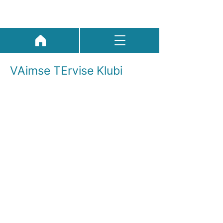
VAimse TErvise Klubi
VATEK korraldab regulaarseid
kohtumisi, mis toovad kokku mitmed
vaimse tervise teemadega tegelevad
riigiasutused,
partnerorganisatsioonid ning
valdkonna erialaorganisatsioonid.
Veebipõhiste kohtumiste eesmärk
on saavutada parem infovahetus
ning leida koostöökohti.
VAimse TErvise Klubi toimub iga kuu