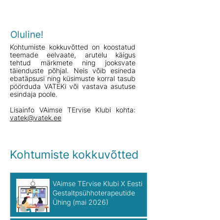
teisel teisipäeval kell 16.00–17.30.
Oluline!
Kohtumiste kokkuvõtted on koostatud
teemade eelvaate, arutelu käigus
tehtud märkmete ning jooksvate
täienduste põhjal. Neis võib esineda
ebatäpsusi ning küsimuste korral tasub
pöörduda VATEKi või vastava asutuse
esindaja poole.
Lisainfo VAimse TErvise Klubi kohta:
vatek@vatek.ee
Kohtumiste kokkuvõtted
VAimse TErvise Klubi X Eesti
Gestaltpsühhoterapeutide
Ühing (mai 2026)