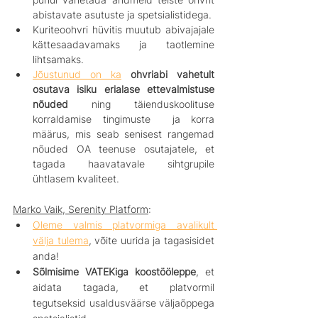
abistavate asutuste ja spetsialistidega.
Kuriteoohvri hüvitis muutub abivajajale 
kättesaadavamaks ja taotlemine 
lihtsamaks.
Jõustunud on ka
ohvriabi vahetult 
osutava isiku erialase ettevalmistuse 
nõuded
 ning täienduskoolituse 
korraldamise tingimuste  ja korra 
määrus, mis seab senisest rangemad 
nõuded OA teenuse osutajatele, et 
tagada haavatavale sihtgrupile 
ühtlasem kvaliteet.
Marko Vaik, Serenity Platform
:
Oleme valmis platvormiga avalikult 
välja tulema
, võite uurida ja tagasisidet 
anda!
Sõlmisime VATEKiga koostööleppe
, et 
aidata tagada, et platvormil 
tegutseksid usaldusväärse väljaõppega 