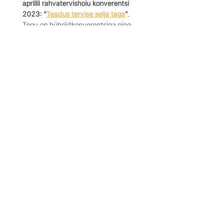
aprillil rahvatervishoiu konverentsi 
2023: "
Teadus tervise selja taga
"
. 
Tegu on hübriidkonverentsiga ning 
osalemine on tasuta. 
Vootele Veldre, Sotsiaalministeeriumi 
vaimse tervise osakond:
Asjakohase infokilluna jagaksin ka seda 
uudist: 
saatesari "Selge pilt" 
alustab 
kolmanda hooajaga
 ning toetub Eesti 
inimarengu aruandele.
Helena Ehrenbusch, Eesti tantsu- ja 
tsirkuseteraapia liit:
Tähistame tänavu juubelit: 
20 aastat 
sotsiaalset ja teraapilist tsirkust 
Eestis!
Avapidustus toimus 21.03.2023 
Tallinna Vaimse Tevise Keskuses, 
Tegevusteraapia keskuse ruumides. 