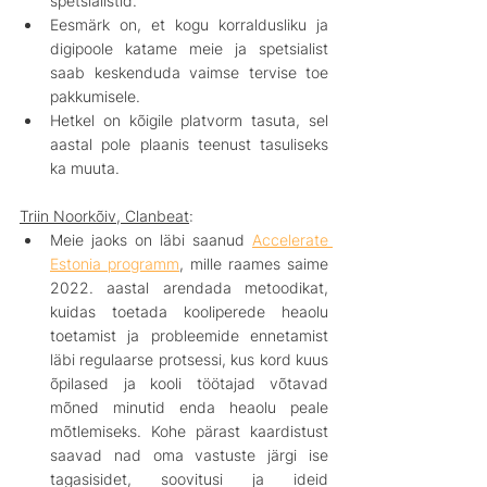
spetsialistid.
Eesmärk on, et kogu korraldusliku ja 
digipoole katame meie ja spetsialist 
saab keskenduda vaimse tervise toe 
pakkumisele.
Hetkel on kõigile platvorm tasuta, sel 
aastal pole plaanis teenust tasuliseks 
ka muuta.
Triin Noorkõiv, Clanbeat
:
Meie jaoks on läbi saanud 
Accelerate 
Estonia programm
, mille raames saime 
2022. aastal arendada metoodikat, 
kuidas toetada kooliperede heaolu 
toetamist ja probleemide ennetamist 
läbi regulaarse protsessi, kus kord kuus 
õpilased ja kooli töötajad võtavad 
mõned minutid enda heaolu peale 
mõtlemiseks. Kohe pärast kaardistust 
saavad nad oma vastuste järgi ise 
tagasisidet, soovitusi ja ideid 