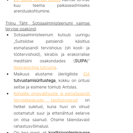
kuu teema paikaseadmiseks 
arenduskohtumine.
Triinu Täht, Sotsiaalministeeriumi vaimse 
tervise osakond
:
Sotsiaalministeerium kutsub uuringu 
„Suitsiidse patsiendi käsitlus 
esmatasandi tervishoius (sh kooli- ja 
töötervishoid), kiirabis ja erakorralise 
meditsiini osakondades (
SUIPA
)“ 
lõppraportiga tutvuma
.
Maikuus alustame üleriigiliste 
EIA
tutvustamisüritustega
, kokku on üritusi 
seitse ja esimene toimub Antslas.
Kohalike omavalitsuste ja esmatasandi 
tervisekeskuste taotlusvoorud
 on 
hetkel suletud, kuna huvi on olnud 
ootamatult suur ja ettenähtud eelarve 
on otsa saanud. Otsime täiendavaid 
rahastusvõimalusi.
On hea meel, et 
koalitsioonilepingusse 