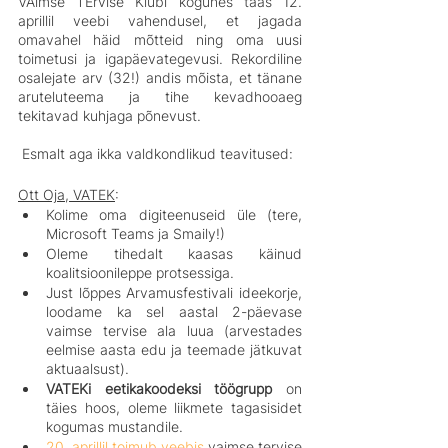
VAimse TErvise Klubi kogunes taas 12. 
aprillil veebi vahendusel, et jagada 
omavahel häid mõtteid ning oma uusi 
toimetusi ja igapäevategevusi. Rekordiline 
osalejate arv (32!) andis mõista, et tänane 
aruteluteema ja tihe kevadhooaeg 
tekitavad kuhjaga põnevust.
 Esmalt aga ikka valdkondlikud teavitused:
Ott Oja, VATEK
:
Kolime oma digiteenuseid üle (tere, 
Microsoft Teams ja Smaily!)
Oleme tihedalt kaasas käinud 
koalitsioonileppe protsessiga. 
Just lõppes Arvamusfestivali ideekorje, 
loodame ka sel aastal 2-päevase 
vaimse tervise ala luua (arvestades 
eelmise aasta edu ja teemade jätkuvat 
aktuaalsust).
VATEKi eetikakoodeksi töögrupp
 on 
täies hoos, oleme liikmete tagasisidet 
kogumas mustandile.
20. aprillil toimub veebis
 vaimse tervise 