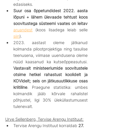
edasiseks. 
Suur osa õppetundidest 2022. aasta 
lõpuni + lähem ülevaade tehtust koos 
soovitustega süsteemi vaates on leitav 
aruandest
 (koos lisadega leiab selle 
siin
).
2023. aastast oleme jätkanud 
kolmanda pilootprojektiga ning tasulise 
teenusena, viimase uuendusena oleme 
nüüd kaasanud ka kutseõppeasutusi. 
Vastavalt ministeeriumide soovitustele 
otsime hetkel rahastust koolidelt ja 
KOVidelt; seis on jätkusuutlikkuse osas 
kriitiline
. Praegune statistika: umbes 
kolmandik jääb kõrvale rahalistel 
põhjustel, ligi 30% üleküllastumusest 
tulenevalt.
Urve Sellenberg, Tervise Arengu Instituut:
Tervise Arengu Instituut korraldab 
27. 