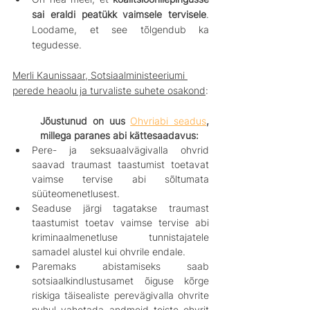
sai eraldi peatükk vaimsele tervisele
. 
Loodame, et see tõlgendub ka 
tegudesse.
Merli Kaunissaar, Sotsiaalministeeriumi 
p
erede heaolu ja turvaliste suhete osakond
:
Jõustunud on uus 
Ohvriabi seadus
, 
millega paranes abi kättesaadavus:
Pere- ja seksuaalvägivalla ohvrid 
saavad traumast taastumist toetavat 
vaimse tervise abi sõltumata 
süüteomenetlusest.
Seaduse järgi tagatakse traumast 
taastumist toetav vaimse tervise abi 
kriminaalmenetluse tunnistajatele 
samadel alustel kui ohvrile endale.
Paremaks abistamiseks saab 
sotsiaalkindlustusamet õiguse kõrge 
riskiga täisealiste perevägivalla ohvrite 
puhul vahetada andmeid teiste ohvrit 