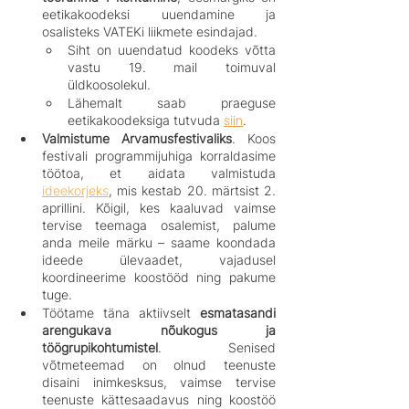
eetikakoodeksi uuendamine ja 
osalisteks VATEKi liikmete esindajad. 
Siht on uuendatud koodeks võtta 
vastu 19. mail toimuval 
üldkoosolekul.
Lähemalt saab praeguse 
eetikakoodeksiga tutvuda 
siin
.
Valmistume Arvamusfestivaliks
. Koos 
festivali programmijuhiga korraldasime 
töötoa, et aidata valmistuda 
ideekorjeks
, mis kestab 20. märtsist 2. 
aprillini. Kõigil, kes kaaluvad vaimse 
tervise teemaga osalemist, palume 
anda meile märku – saame koondada 
ideede ülevaadet, vajadusel 
koordineerime koostööd ning pakume 
tuge.
Töötame täna aktiivselt 
esmatasandi 
arengukava nõukogus ja 
töögrupikohtumistel
. Senised 
võtmeteemad on olnud teenuste 
disaini inimkesksus, vaimse tervise 
teenuste kättesaadavus ning koostöö 