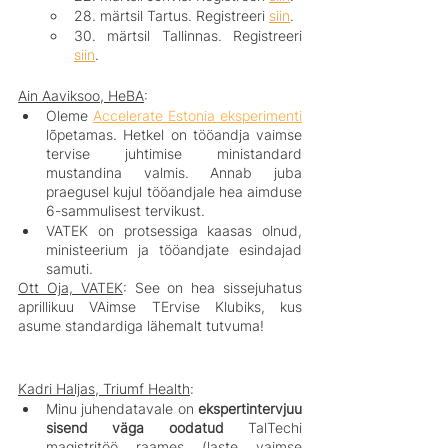
28. märtsil Tartus. Registreeri 
siin
.
30. märtsil Tallinnas. Registreeri 
siin
.
Ain Aaviksoo, HeBA
:
Oleme 
Accelerate Estonia eksperimenti
lõpetamas. Hetkel on tööandja vaimse 
tervise juhtimise ministandard 
mustandina valmis. Annab juba 
praegusel kujul tööandjale hea aimduse 
6-sammulisest tervikust.
VATEK on protsessiga kaasas olnud, 
ministeerium ja tööandjate esindajad 
samuti.
Ott Oja, VATEK
: See on hea sissejuhatus 
aprillikuu VAimse TErvise Klubiks, kus 
asume standardiga lähemalt tutvuma!
Kadri Haljas, Triumf Health
:
Minu juhendatavale on 
ekspertintervjuu 
sisend väga oodatud
 TalTechi 
magistritöö raames (laste vaimse 