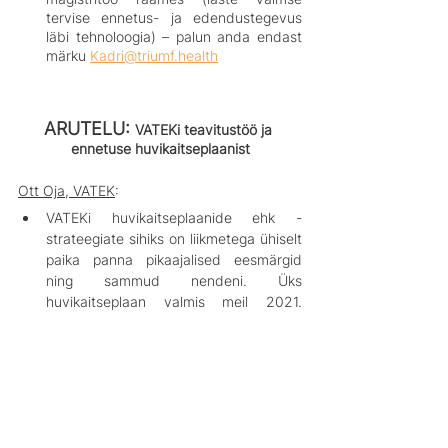
tervise ennetus- ja edendustegevus 
läbi tehnoloogia) – palun anda endast 
märku 
Kadri@triumf.health
ARUTELU: 
VATEKi teavitustöö ja 
ennetuse huvikaitseplaanist
Ott Oja, VATEK
:
VATEKi huvikaitseplaanide ehk -
strateegiate sihiks on liikmetega ühiselt 
paika panna pikaajalised eesmärgid 
ning sammud nendeni. Üks 
huvikaitseplaan valmis meil 2021. 
aastal inimkesksete teenuste suunal. 
Sel aastal asume strateegiat koostama 
teavitustöö ja ennetuse fookusega.
Laiem visioon: Eesti inimestel on kõrge 
heaolu
Palun tänastel osalejatel aidata meid 