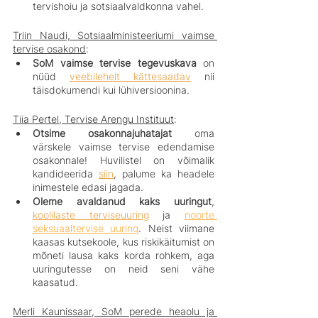
tervishoiu ja sotsiaalvaldkonna vahel.
Triin Naudi, Sotsiaalministeeriumi vaimse 
tervise osakond
:
SoM vaimse tervise tegevuskava
 on 
nüüd 
veebilehelt kättesaadav
 nii 
täisdokumendi kui lühiversioonina.
Tiia Pertel, Tervise Arengu Instituut
:
Otsime osakonnajuhatajat
 oma 
värskele vaimse tervise edendamise 
osakonnale! Huvilistel on võimalik 
kandideerida 
siin
, palume ka headele 
inimestele edasi jagada.
Oleme avaldanud kaks uuringut
, 
koolilaste terviseuuring
 ja 
noorte 
seksuaaltervise uuring
. Neist viimane 
kaasas kutsekoole, kus riskikäitumist on 
mõneti lausa kaks korda rohkem, aga 
uuringutesse on neid seni vähe 
kaasatud. 
Merli Kaunissaar, SoM perede heaolu ja 