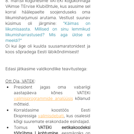
8. märtsil kogunesime VATEKi kogukonnaga 
VAimse TErvise Klubiõhtule, kus asusime sel 
korral häälepaelte soojenduseks oma 
liikumisharjumusi arutama. Vestlust suunav 
küsimus oli järgmine: 
"Käimas on 
liikumisaasta. Millised on sinu lemmikud 
liikumisharrastused? Mis aga üldse ei 
meeldi?"
Oi kui äge oli kuulda suusamaratonidest ja 
koos sõpradega Eesti läbikõndimisest!
Edasi jätkasime valdkondlike teavitustega:
Ott Oja, VATEK
:
President jagas oma vabariigi 
aastapäeva kõnes VATEKi 
valimisprogrammide analüüsis
 kõlanud 
mõtteid.
Korraldasime koostöös Eesti 
Ekspressiga 
valimisdebati
, kus osalesid 
kõigi suuremate erakondade esindajad.
Toimus 
VATEKi eetikakoodeksi 
töörühma I kohtumine
, eesmärgiks on 