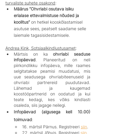
turvaliste suhete osakond
:
Määrus “Ohvriabi osutava isiku 
erialase ettevalmistuse nõuded ja 
koolitus”
 on hetkel kooskõlastamisel 
asutuse sees, peatselt saadame selle 
laiemale tagasisidestamisele.
Andrea Kink, Sotsiaalkindlustusamet
:
Märtsis on ka 
ohvriabi seaduse 
infopäevad
. Planeeritud on neli 
piirkondlikku infopäeva, mille raames 
selgitatakse peamisi muudatusi, mis 
uue seadusega ohvriabiteenuseid ja 
ohvriabi partnereid puudutavad.  
Lähemad ja kaugemad 
koostööpartnerid on oodatud ja kui 
teate kedagi, kes võiks kindlasti 
osaleda, siis jagage neilegi.
Infopäevad (algusega kell 10.00) 
toimuvad
: 
16. märtsil Pärnus. Registreeri 
siin
.
22. märtsil Jõhvis. Registreeri 
siin
.