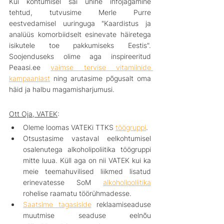
Kui kohtumisel sai ühine infojagamine 
tehtud, tutvusime Merle Purre 
eestvedamisel uuringuga "
Kaardistus ja 
analüüs komorbiidselt esinevate häiretega 
isikutele toe pakkumiseks Eestis". 
Soojenduseks olime aga inspireeritud 
Peaasi.ee 
vaimse tervise vitamiinide 
kampaaniast
 ning arutasime põgusalt oma 
häid ja halbu magamisharjumusi. 
Ott Oja, VATEK
:
Oleme loomas VATEKi TTKS 
töögruppi
.
Otsustasime vastaval eelkohtumisel 
osalenutega alkoholipoliitika töögruppi 
mitte luua. Küll aga on nii VATEK kui ka 
meie teemahuvilised liikmed lisatud 
erinevatesse SoM 
alkoholipoliitika
rohelise raamatu töörühmadesse.
Saatsime tagasiside
 reklaamiseaduse 
muutmise seaduse eelnõu 