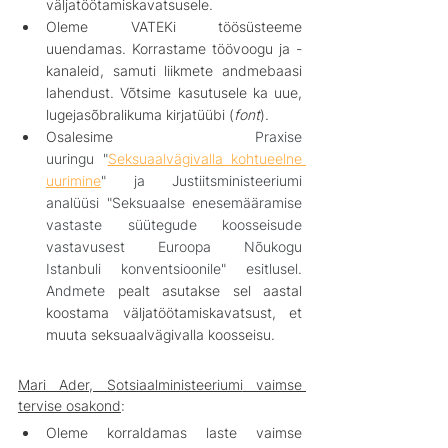
väljatöötamiskavatsusele.
Oleme VATEKi töösüsteeme 
uuendamas. Korrastame töövoogu ja -
kanaleid, samuti liikmete andmebaasi 
lahendust. Võtsime kasutusele ka uue, 
lugejasõbralikuma kirjatüübi (
font
).
Osalesime 
Praxise 
uuringu
 "
Seksuaalvägivalla kohtueelne 
uurimine
" 
ja Justiitsministeeriumi 
analüüsi
 "Seksuaalse enesemääramise 
vastaste süütegude koosseisude 
vastavusest Euroopa Nõukogu 
Istanbuli konventsioonile" 
esitlusel. 
Andmete 
pealt asutakse sel aastal 
koostama väljatöötamiskavatsust, et 
muuta seksuaalvägivalla koosseisu.
Mari Ader, S
otsiaalministeeriumi
 vaimse 
tervise osakond
:
Oleme korraldamas laste vaimse 