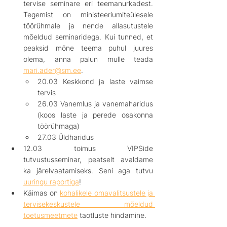
tervise seminare eri teemanurkadest. 
Tegemist on ministeeriumiteülesele 
töörühmale ja nende allasutustele 
mõeldud seminaridega. Kui tunned, et 
peaksid mõne teema puhul juures 
olema, anna palun mulle teada 
mari.ader@sm.ee
. 
20.03 Keskkond ja laste vaimse 
tervis
26.03 Vanemlus ja vanemaharidus 
(koos laste ja perede osakonna 
töörühmaga)
27.03 Üldharidus
12.03 toimus VIPSide 
tutvustusseminar, peatselt avaldame 
ka järelvaatamiseks. Seni aga tutvu 
uuringu raportiga
!
Käimas on 
kohalikele omavalitsustele ja 
tervisekeskustele mõeldud 
toetusmeetmete
 taotluste hindamine.