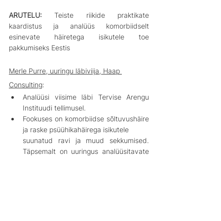
ARUTELU: 
Teiste riikide praktikate 
kaardistus ja analüüs komorbiidselt 
esinevate häiretega isikutele toe 
pakkumiseks Eestis 
Merle Purre, uuringu läbiviija, Haap 
Consulting
:
Analüüsi viisime läbi Tervise Arengu 
Instituudi tellimusel.
Fookuses on komorbiidse sõltuvushäire 
ja raske psüühikahäirega isikutele
suunatud ravi ja muud sekkumised. 
Täpsemalt on uuringus analüüsitavate 
teenuste sihtrühmaks täisealised 
inimesed, sealhulgas psüühikahäirega 
inimesed ning intellektihäirega 
inimesed, kellel on sõltuvus alkoholist 
ja/või teistest uimastitest. 
Eestis ei ole praegu antud sihtrühmale 