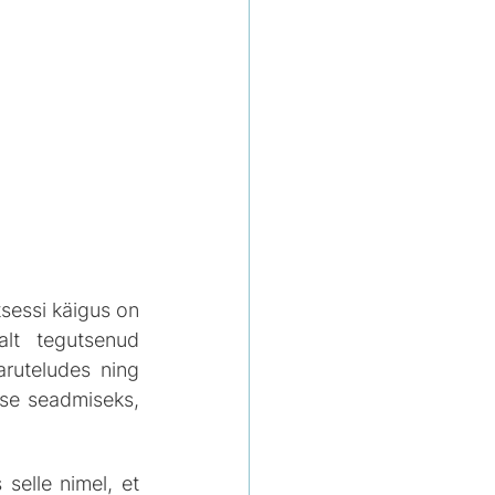
sessi käigus on 
lt tegutsenud 
ruteludes ning 
se seadmiseks, 
elle nimel, et 