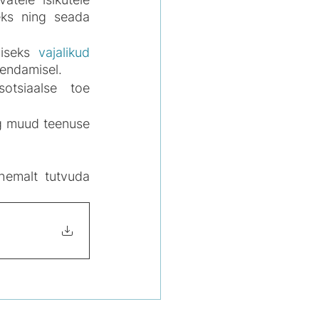
ks ning seada 
iseks 
vajalikud 
kendamisel.
otsiaalse toe 
g muud teenuse 
hemalt tutvuda 