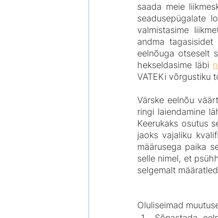
saada meie liikmesk
seadusepügalate loe
valmistasime liikme
andma tagasisidet n
eelnõuga otseselt s
hekseldasime läbi 
n
VATEKi võrgustiku to
Värske eelnõu väärt
ringi laiendamine l
Keerukaks osutus s
jaoks vajaliku kvali
määrusega paika se
selle nimel, et psüh
selgemalt määratled
Oluliseimad muutuse