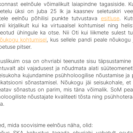
onnast eelnõule võimalikult laiapindne tagasiside. K
telu üksi on juba 25 lk ja kaasnev seletuskiri veel 
tele eelnõu põhilisi punkte tutvustava 
esitluse
. Kut
ii kirjalikult kui ka virtuaalsel kohtumisel ning heli
eotud ühingule ka otse. Nii Oti kui liikmete sulest tu
õukogu kohtumisel
, kus sellele pandi peale nõukogu 
etuse pitser.
uslikuim osa on ohvriabi teenuste sisu täpsustamine n
ähtuvalt abi vajadusest ja nõudmata alati süüteomenetl
eisukoha kujundamine psühholoogilise nõustamise ja 
fikatsiooni sõnastamisel. Nõukogu jäi seisukohale, et 
atav sõnastus on parim, mis täna võimalik. SoM pea
holoogiliste nõustajate kvaliteeti tõsta ning psühhotera
a.
d, mida soovisime eelnõus näha, olid: