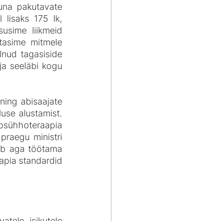
una pakutavate 
lisaks 175 lk, 
susime liikmeid 
stasime mitmele 
lnud tagasiside 
ja seeläbi kogu 
ing abisaajate 
use alustamist. 
psühhoteraapia 
praegu ministri 
b aga töötama 
apia standardid 
Sõnastada eelnõus SKA kohustus tagada ohvriabi vahetult osutavatele isikutele 