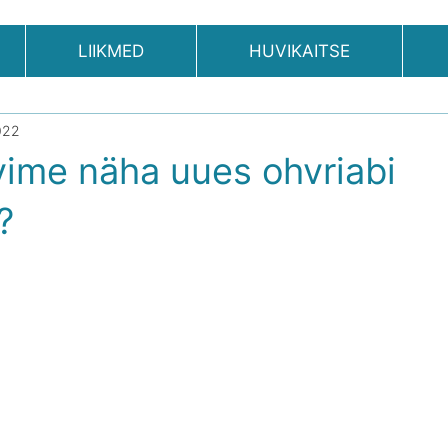
LIIKMED
HUVIKAITSE
022
ime näha uues ohvriabi
?