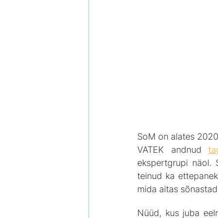
SoM on alates 2020. 
VATEK andnud 
ta
ekspertgrupi näol.
teinud ka ettepanek
mida aitas sõnastad
Nüüd, kus juba eeln