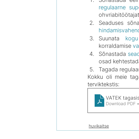
regulaarne sup
ohvriabitöötaja
Seaduses sõna
hindamisvahen
Suunata 
kogu
korraldamise 
va
Sõnastada 
sead
osad kehtestada
Tagada regulaa
Kokku oli meie tag
terviktekstis:
VATEK tagasis
Download PDF 
huvikaitse