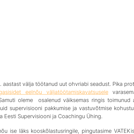
aastast välja töötanud uut ohvriabi seadust. Pika prot
gasisidet eelnõu väljatöötamiskavatsusele
 varasema
 Samuti oleme  osalenud väiksemas ringis toimunud a
uid supervisiooni pakkumise ja vastuvõtmise kohustu
a Eesti Supervisiooni ja Coachingu Ühing.
õu ise läks kooskõlastusringile, pingutasime VATEKis s