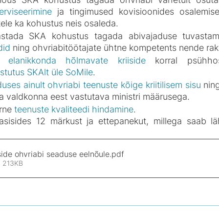
erviseerimine
 ja tingimused kovisioonides osalemise
tele ka kohustus neis osaleda. 
stada SKA kohustus tagada abivajaduse tuvastam
did
 ning ohvriabitöötajate ühtne kompetents nende ra
 elanikkonda hõlmavate kriiside
 korral psühhos
stutus SKAlt üle SoMile
.
uses ainult ohvriabi teenuste kõige kriitilisem sisu
 nin
 valdkonna eest vastutava ministri määrusega.
rne 
teenuste kvaliteedi hindamine
.
asisides 12 märkust ja ettepanekut, millega saab lä
ide ohvriabi seaduse eelnõule
.pdf
• 213KB