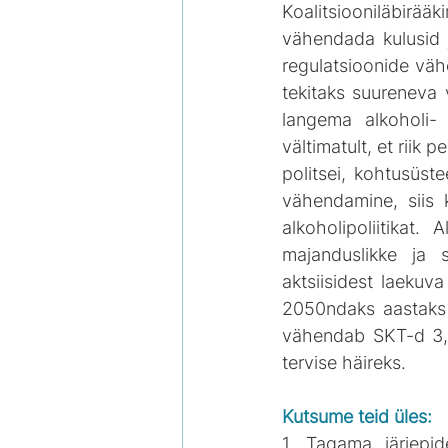
Koalitsiooniläbir
vähendada kulusid j
regulatsioonide väh
tekitaks suureneva 
langema alkoholi-
vältimatult, et riik 
politsei, kohtusüst
vähendamine, siis
alkoholipoliitikat.
majanduslikke ja s
aktsiisidest laekuv
2050ndaks aastaks o
vähendab SKT-d 3,4%
tervise häireks.
Kutsume teid üles:
1. Tagama järjepide