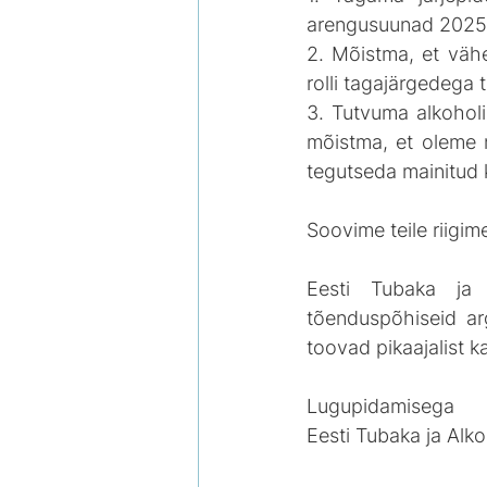
arengusuunad 2025
2. Mõistma, et vähe
rolli tagajärgedega 
3. Tutvuma alkoholi-
mõistma, et oleme n
tegutseda mainitud
Soovime teile riigi
Eesti Tubaka ja 
tõenduspõhiseid arg
toovad pikaajalist ka
Lugupidamisega
Eesti Tubaka ja Al