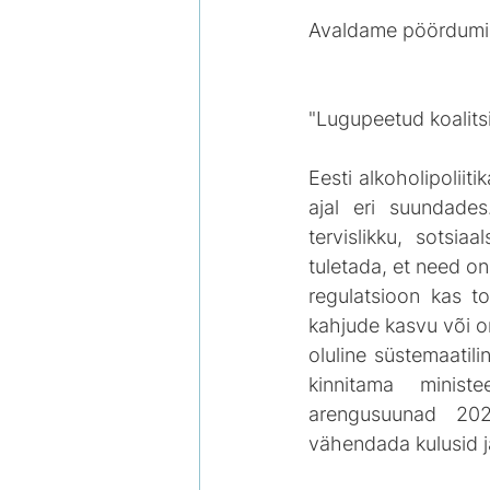
Avaldame pöördumise
"Lugupeetud koalitsi
Eesti alkoholipoliiti
ajal eri suundades
tervislikku, sotsi
tuletada, et need on
regulatsioon kas t
kahjude kasvu või 
oluline süstemaatili
kinnitama ministe
arengusuunad 202
vähendada kulusid j