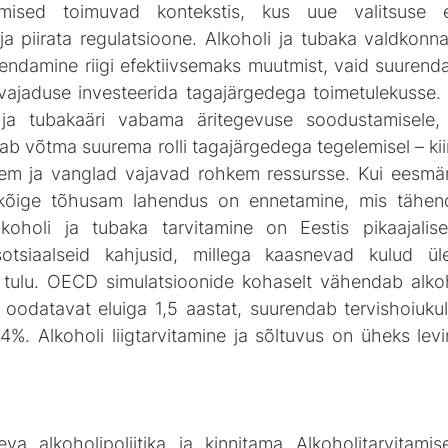
ääkimised toimuvad kontekstis, kus uue valitsuse 
a piirata regulatsioone. Alkoholi ja tubaka valdkonna
endamine riigi efektiivsemaks muutmist, vaid suurendak
vajaduse investeerida tagajärgedega toimetulekusse. K
 ja tubakaäri vabama äritegevuse soodustamisele,
peab võtma suurema rolli tagajärgedega tegelemisel – kiir
eem ja vanglad vajavad rohkem ressursse. Kui eesmär
 kõige tõhusam lahendus on ennetamine, mis tähen
 Alkoholi ja tubaka tarvitamine on Eestis pikaajalise
otsiaalseid kahjusid, millega kaasnevad kulud üle
a tulu. OECD simulatsioonide kohaselt vähendab alkoho
odatavat eluiga 1,5 aastat, suurendab tervishoiukul
. Alkoholi liigtarvitamine ja sõltuvus on üheks lev
va alkoholipoliitika ja kinnitama Alkoholitarvitami