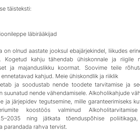
 täisteksti:
oonileppe läbirääkijad
ka on olnud aastate jooksul ebajärjekindel, liikudes erin
. Kogetud kahju tähendab ühiskonnale ja riigile mä
aalset ja majanduslikku koormat. Soovime teile rõhu
 ennetatavad kahjud. Meie ühiskondlik ja riiklik
oetab ja soodustab nende toodete tarvitamise ja se
on suunatud nende vähendamisele. Alkoholikahjude vä
ne ja järjepidev tegutsemine, mille garanteerimiseks ku
eriumite koostöös valminud Alkoholitarvitamise
5–2035 ning jätkata tõenduspõhise poliitikaga,
a parandada rahva tervist. 