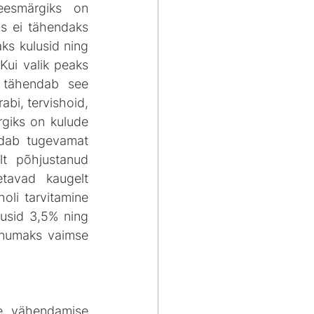
eesmärgiks on 
s ei tähendaks 
s kulusid ning 
ui valik peaks 
 tähendab see 
abi, tervishoid, 
giks on kulude 
dab tugevamat 
lt põhjustanud 
tavad kaugelt 
li tarvitamine 
usid 3,5% ning 
inumaks vaimse 
se vähendamise 