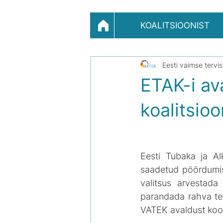
KOALITSIOONIST
Eesti vaimse tervi
ETAK-i av
koalitsioo
Eesti Tubaka ja Al
saadetud pöördumise
valitsus arvestada
parandada rahva terv
VATEK avaldust koos