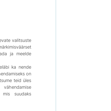
evate valitsuste 
rkimisväärset 
tada ja meelde 
eläbi ka nende 
hendamiseks on 
tsume teid üles 
 vähendamise 
 mis suudaks 