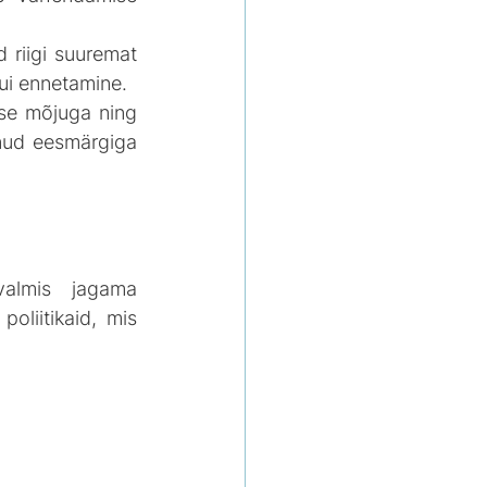
 riigi suuremat 
kui ennetamine.
lse mõjuga ning 
nud eesmärgiga 
almis jagama 
liitikaid, mis 