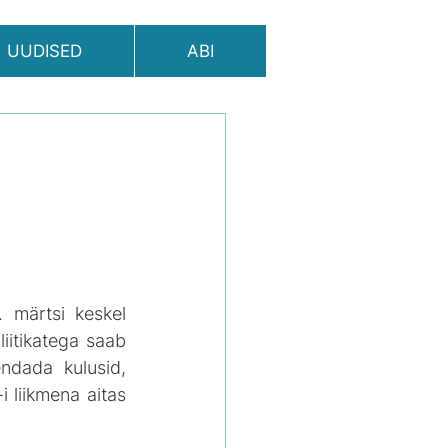
UUDISED
ABI
märtsi keskel 
itikatega saab 
dada kulusid, 
 liikmena aitas 