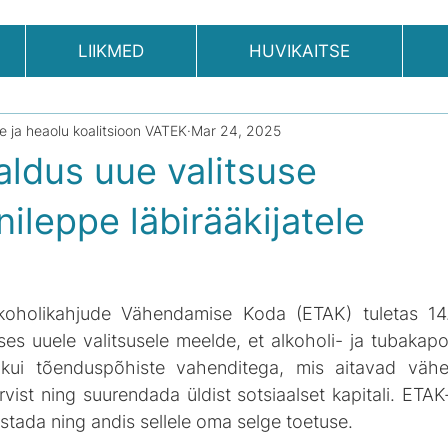
LIIKMED
HUVIKAITSE
se ja heaolu koalitsioon VATEK
Mar 24, 2025
aldus uue valitsuse
nileppe läbirääkijatele
koholikahjude Vähendamise Koda (ETAK) tuletas 14. 
s uuele valitsusele meelde, et alkoholi- ja tubakapoli
 kui tõenduspõhiste vahenditega, mis aitavad vähen
ist ning suurendada üldist sotsiaalset kapitali. ETAK-i
tada ning andis sellele oma selge toetuse.