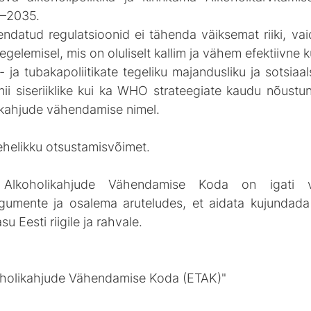
–2035.
ndatud regulatsioonid ei tähenda väiksemat riiki, vaid
tegelemisel, mis on oluliselt kallim ja vähem efektiivne 
 ja tubakapoliitikate tegeliku majandusliku ja sotsiaa
ii siseriiklike kui ka WHO strateegiate kaudu nõustu
 kahjude vähendamise nimel.
mehelikku otsustamisvõimet.
Alkoholikahjude Vähendamise Koda on igati v
umente ja osalema aruteludes, et aidata kujundada po
su Eesti riigile ja rahvale.
koholikahjude Vähendamise Koda (ETAK)"