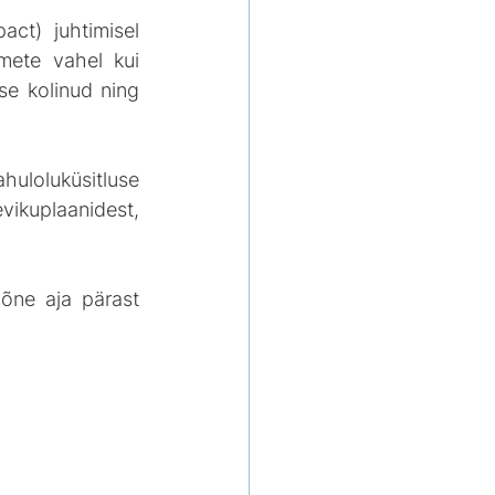
ct) juhtimisel 
mete vahel kui 
e kolinud ning 
huloluküsitluse 
uplaanidest, 
õne aja pärast 