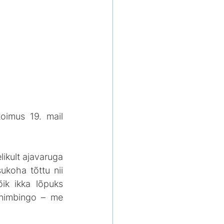
oimus 19. mail 
ikult ajavaruga 
ukoha tõttu nii 
ik ikka lõpuks 
inimbingo – me 