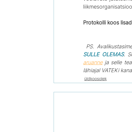
liikmesorganisatsioo
Protokolli koos lisa
PS. Avalikustasim
SULLE OLEMAS
. S
aruanne
 ja selle t
lähiajal VATEKi kana
üldkoosolek