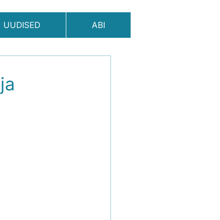
UUDISED
ABI
ja