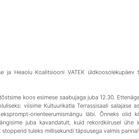
se ja Heaolu Koalitsiooni VATEK üldkoosolekupäev t
 tõstsime koos esimese saabujaga juba 12.30. Ettenägel
liseks: viisime Kultuurikatla Terrassisaali salajase as
 eksprompt-orienteerumismängu läbi. Õnneks olid kõ
ängisime juba kavandatult, kuid rekordkiirusel ühe 
et stopperid tuleks millisekundi täpsusega valmis panna!