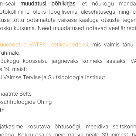
in-seal 
muudatusi põhikirjas
, et nõukogu mandaa
otokollimine oleks loogilisema ülesehitusega ning 
stuse tõttu ootamatute väikese kaaluga otsuste tegem
okku kutsuma. Need muudatused ootavad veel äriregist
uuendatud VATEKi eetikakoodeksi
, mis valmis tänu 
rühmale.
nõukogu koosseisu järgnevaks kolmeks aastaks! V
s 19. maist:
i Vaimse Tervise ja Suitsidoloogia Instituut
iaatrite Selts
ipsühholoogide Ühing
th
jätkasime kosutava õhtusöögi, meeldiva seltskonn
dega. Kokku osales meid päeva peale 39 inimest; hää