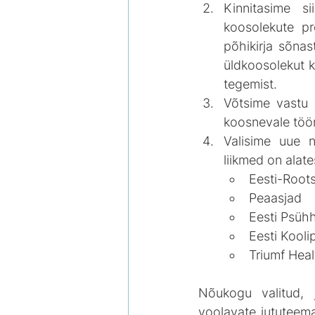
Kinnitasime si
koosolekute pr
põhikirja sõna
üldkoosolekut k
tegemist.
Võtsime vastu 
koosnevale töö
Valisime uue 
liikmed on alate
Eesti-Roots
Peaasjad
Eesti Psühh
Eesti Kool
Triumf Heal
Nõukogu valitud, 
voolavate jututeema