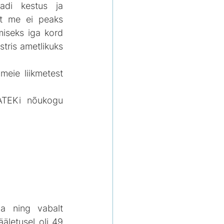
di kestus ja 
et me ei peaks 
iseks iga kord 
ris ametlikuks 
meie liikmetest 
ATEKi nõukogu 
a ning vabalt 
letusel oli 49 