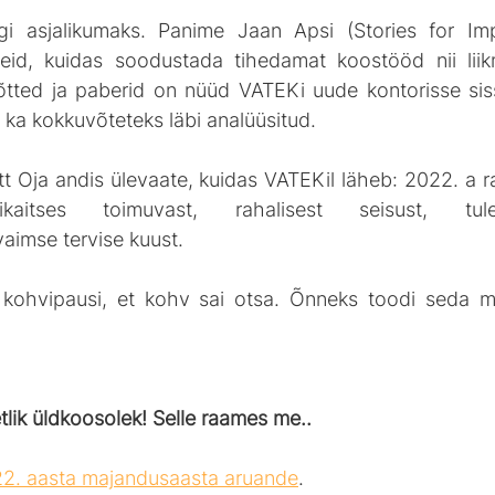
gi asjalikumaks. Panime Jaan Apsi (Stories for Impa
eid, kuidas soodustada tihedamat koostööd nii liik
ted ja paberid on nüüd VATEKi uude kontorisse siss
 ka kokkuvõteteks läbi analüüsitud.
t Oja andis ülevaate, kuidas VATEKil läheb: 2022. a ra
kaitses toimuvast, rahalisest seisust, tulevik
vaimse tervise kuust.
a kohvipausi, et kohv sai otsa. Õnneks toodi seda m
tlik üldkoosolek! Selle raames me..
2. aasta majandusaasta aruande
.