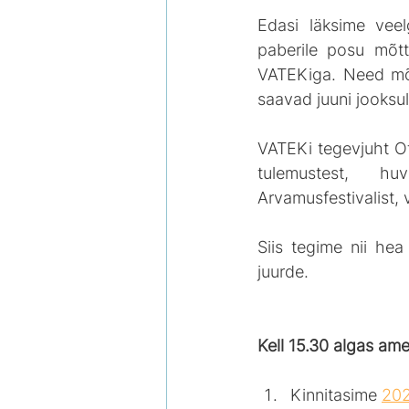
Edasi läksime veel
paberile posu mõtt
VATEKiga. Need mõt
saavad juuni jooksul
VATEKi tegevjuht Ot
tulemustest, huvi
Arvamusfestivalist, 
Siis tegime nii he
juurde.
Kell 15.30 algas ame
Kinnitasime 
202