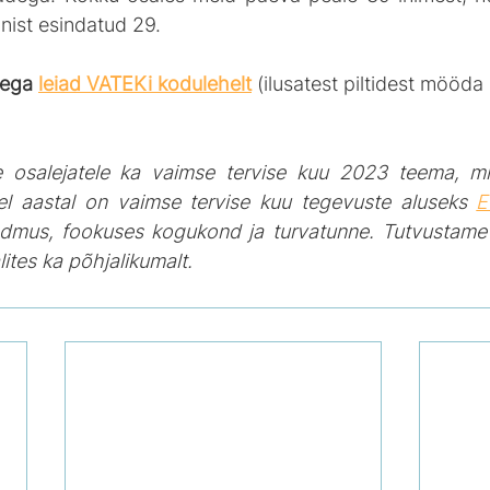
nist esindatud 29. 
dega 
leiad VATEKi kodulehelt
(ilusatest piltidest mööda 
e osalejatele ka vaimse tervise kuu 2023 teema, mi
el aastal on vaimse tervise kuu tegevuste aluseks 
E
eadmus, fookuses kogukond ja turvatunne. Tutvustame 
lites ka põhjalikumalt.