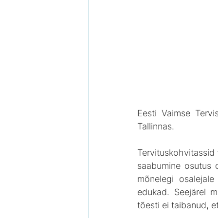
Eesti Vaimse Tervi
Tallinnas. 
Tervituskohvitassid
saabumine osutus olu
mõnelegi osalejale
edukad. Seejärel m
tõesti ei taibanud, 