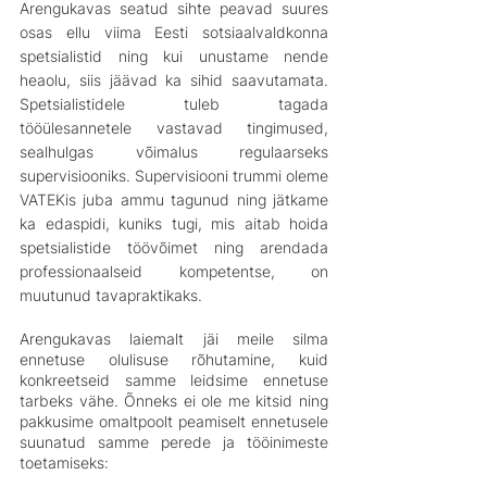
Arengukavas seatud sihte peavad suures 
osas ellu viima Eesti sotsiaalvaldkonna 
spetsialistid ning kui unustame nende 
heaolu, siis jäävad ka sihid saavutamata. 
Spetsialistidele tuleb tagada 
tööülesannetele vastavad tingimused, 
sealhulgas võimalus regulaarseks 
supervisiooniks. Supervisiooni trummi oleme 
VATEKis juba ammu tagunud ning jätkame 
ka edaspidi, kuniks tugi, mis aitab hoida 
spetsialistide töövõimet ning arendada 
professionaalseid kompetentse, on 
muutunud tavapraktikaks.
Arengukavas laiemalt jäi meile silma 
ennetuse olulisuse rõhutamine, kuid 
konkreetseid samme leidsime ennetuse 
tarbeks vähe. Õnneks ei ole me kitsid ning 
pakkusime omaltpoolt peamiselt ennetusele 
suunatud samme perede ja tööinimeste 
toetamiseks: