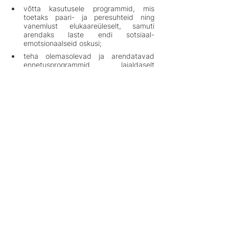
võtta kasutusele programmid, mis 
toetaks paari- ja peresuhteid ning 
vanemlust elukaareüleselt, samuti 
arendaks laste endi sotsiaal-
emotsionaalseid oskusi;
teha olemasolevad ja arendatavad 
ennetusprogrammid laialdaselt 
kättesaadavaks;
arendada perelepitusteenuseid ning 
muid tugiteenuseid positiivsete suhete 
kujundamiseks kärgperedes;
tagada ligipääs pere- ja paariteraapiale 
ning perelepitusteenustele;
võimaldada pere- ja paariterapeutilisi 
täiendkoolitusi laste ja peredega 
töötavatele spetsialistidele hariduses, 
sotsiaaltöös ja tervishoius;
luua juurde miljööteraapilisi 
ravikodusid, et toetada laste 
rehabilitatsiooni ning ennetada 
riskikäitumist;
tööandjaid varasemast enam toetada 
ja suunata töökeskkonna 