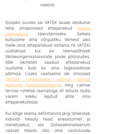
veebist.
Soojaks suveks sai VATEK lauale üleskutse 
teha omapoolsed ettepanekud 
heaolu 
arengukava
 täiendamiseks. Selleks 
kutsusime oma võrgustiku liikmeid üles 
meile oma ettepanekuid esitama nii VATEKi 
uudiskirjas kui ka teemapõhiselt 
liikmesorganisatsioonide poole pöördudes. 
Kõik liikmetelt saadud ettepanekud 
suutsime ilusti ka oma tagasisidesse 
põimida. Lisaks vaatasime üle ühisosad 
VATEKi inimkesksete vaimse tervise 
teenuste huvikaitseplaaniga
 ning vaimse 
tervise rohelise raamatuga, et siduda olulisi 
varem kokku lepitud sihte oma 
ettepanekutesse.
Kui kõige laiema definitsiooni järgi tähendab 
indiviidi heaolu head enesetunnet ja 
toimetulekut, siis Sotsiaalministeerium 
vaatab heaolu läbi oma vastutusala 