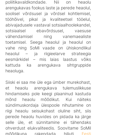
poliitikavaldkondade. Nii on heaolu 
arengukavas fookus laste ja perede heaolul, 
soolisel võrdsusel ja võrdsel kohtlemisel, 
tööhõivel, pikal ja kvaliteetsel tööelul, 
abivajadusele vastaval sotsiaalhoolekandel, 
sotsiaalsel ebavõrdsusel, vaesuse 
vähendamisel ning vanemaealiste 
toetamisel. Seega heaolul ja heaolul on 
vahe ning SoMi vaade on ühiskondlikul 
heaolul – ja riigieelarve strateegia 
eesmärkidel – mis laias laastus võiks 
kattuda ka arengukava sihtgruppide 
heaoluga.
Siiski ei saa me üle ega ümber murekohast, 
et heaolu arengukava tulemuslikkuse 
hindamiseks pole keegi plaaninud kastuda 
mõnd heaolu mõõdikut. Kui näiteks 
sündimuskordaja ülespoole nihutamine on 
riigi heaolu seisukohast oluline siht, siis 
perede heaolu huvides on pidada ka järge 
selle üle, et sünnitamine ei tähendaks 
ohverdust elukvaliteedis. Soovitame SoMil 
mõõdikuna rakendada hiljuti 
Eesti 