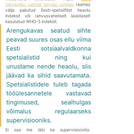
rahvastiku vaimse tervise uuringu
 raames 
välja pakutud Eesti-spetsiifilist heaolu 
indeksit või rahvusvaheliselt laialdaselt 
kasutatud WHO-5 indeksit.
Arengukavas seatud sihte 
peavad suures osas ellu viima 
Eesti sotsiaalvaldkonna 
spetsialistid ning kui 
unustame nende heaolu, siis 
jäävad ka sihid saavutamata. 
Spetsialistidele tuleb tagada 
tööülesannetele vastavad 
tingimused, sealhulgas 
võimalus regulaarseks 
supervisiooniks.
Ei saa me läbi ka supervisioonita. 