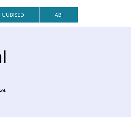
UUDISED
ABI
l
el.