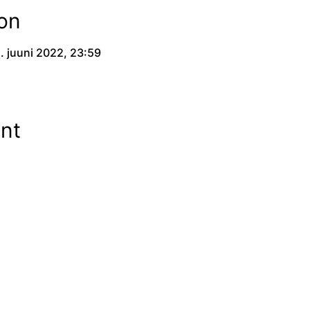
on
2. juuni 2022, 23:59
ent
 ja Heaolu Koalitsioon VATEK