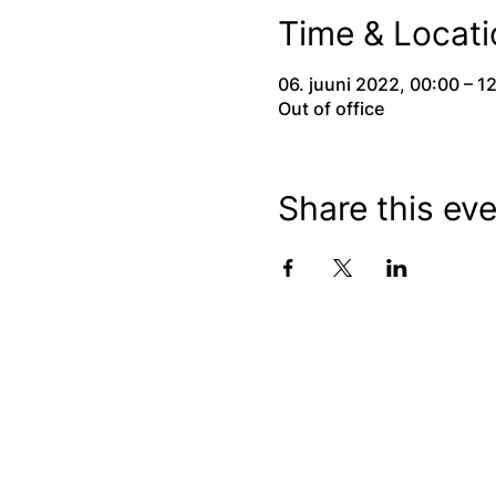
Time & Locati
06. juuni 2022, 00:00 – 1
Out of office
Share this ev
Eesti Vaimse Tervise
vatek@vatek.ee