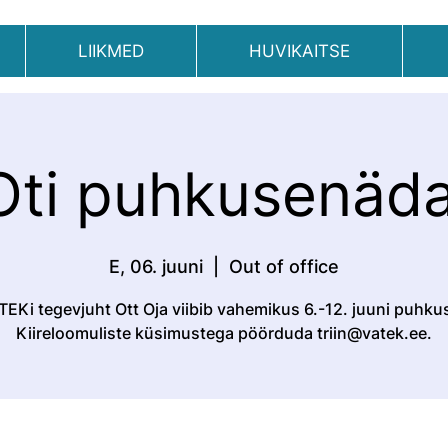
LIIKMED
HUVIKAITSE
Oti puhkusenäda
E, 06. juuni
  |  
Out of office
TEKi tegevjuht Ott Oja viibib vahemikus 6.-12. juuni puhkus
Kiireloomuliste küsimustega pöörduda triin@vatek.ee.