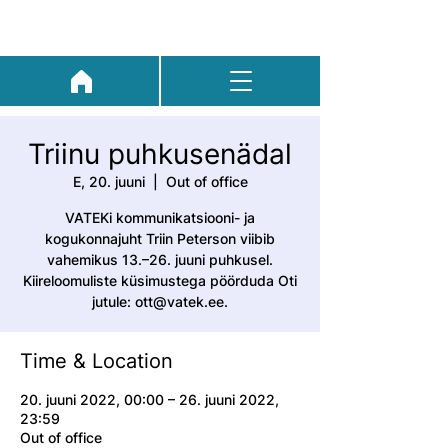
Triinu puhkusenädal
E, 20. juuni
  |  
Out of office
VATEKi kommunikatsiooni- ja
kogukonnajuht Triin Peterson viibib
vahemikus 13.–26. juuni puhkusel.
Kiireloomuliste küsimustega pöörduda Oti
jutule: ott@vatek.ee.
Time & Location
20. juuni 2022, 00:00 – 26. juuni 2022,
23:59
Out of office