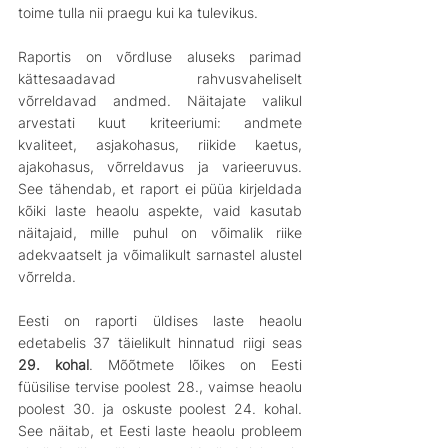
toime tulla nii praegu kui ka tulevikus.
Raportis on võrdluse aluseks parimad 
kättesaadavad rahvusvaheliselt 
võrreldavad andmed. Näitajate valikul 
arvestati kuut kriteeriumi: andmete 
kvaliteet, asjakohasus, riikide kaetus, 
ajakohasus, võrreldavus ja varieeruvus. 
See tähendab, et raport ei püüa kirjeldada 
kõiki laste heaolu aspekte, vaid kasutab 
näitajaid, mille puhul on võimalik riike 
adekvaatselt ja võimalikult sarnastel alustel 
võrrelda.
Eesti on raporti üldises laste heaolu 
edetabelis 37 täielikult hinnatud riigi seas 
29. kohal
. Mõõtmete lõikes on Eesti 
füüsilise tervise poolest 28., vaimse heaolu 
poolest 30. ja oskuste poolest 24. kohal. 
See näitab, et Eesti laste heaolu probleem 