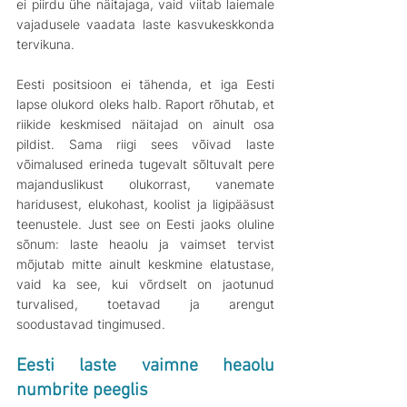
ei piirdu ühe näitajaga, vaid viitab laiemale 
vajadusele vaadata laste kasvukeskkonda 
tervikuna.
Eesti positsioon ei tähenda, et iga Eesti 
lapse olukord oleks halb. Raport rõhutab, et 
riikide keskmised näitajad on ainult osa 
pildist. Sama riigi sees võivad laste 
võimalused erineda tugevalt sõltuvalt pere 
majanduslikust olukorrast, vanemate 
haridusest, elukohast, koolist ja ligipääsust 
teenustele. Just see on Eesti jaoks oluline 
sõnum: laste heaolu ja vaimset tervist 
mõjutab mitte ainult keskmine elatustase, 
vaid ka see, kui võrdselt on jaotunud 
turvalised, toetavad ja arengut 
soodustavad tingimused.
Eesti laste vaimne heaolu 
numbrite peeglis