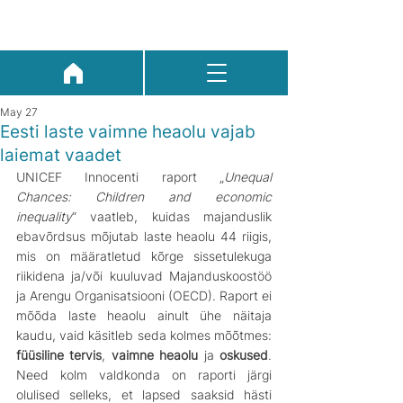
May 27
Eesti laste vaimne heaolu vajab
laiemat vaadet
UNICEF Innocenti raport „
Unequal 
Chances: Children and economic 
inequality
“ vaatleb, kuidas majanduslik 
ebavõrdsus mõjutab laste heaolu 44 riigis, 
mis on määratletud kõrge sissetulekuga 
riikidena ja/või kuuluvad Majanduskoostöö 
ja Arengu Organisatsiooni (OECD). Raport ei 
mõõda laste heaolu ainult ühe näitaja 
kaudu, vaid käsitleb seda kolmes mõõtmes: 
füüsiline tervis
, 
vaimne heaolu
 ja 
oskused
. 
Need kolm valdkonda on raporti järgi 
olulised selleks, et lapsed saaksid hästi 