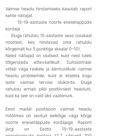
Vaimse heaolu hindamiseks kasutab raport 
kahte näitajat:
·      15–19-aastaste noorte enesetappude 
kordaja
·   Eluga rahulolu 15-aastaste seas (osakaal 
noortest, kes hindavad oma rahulolu 
kõrgemalt kui 5 punktiga skaalal 0–10).
Need näitajad on olulised, kuid neid tuleb 
tõlgendada ettevaatlikult. Suitsiidimäär 
viitab väga raskele ja äärmuslikule vaimse 
heaolu probleemile, kuid ei kirjelda kogu 
laste vaimse tervise olukorda. Eluga 
rahulolu annab pildi positiivsest heaolust, 
kuid ka see on vaid üks vaatenurk.
Eesti madal positsioon vaimse heaolu 
mõõtmes on seotud eelkõige väga kõrge 
noorte enesetappude kordajaga. Raporti 
järgi on Eestis 15–19-aastaste 
enesetappude kordaja 12,7 juhtumit 100 