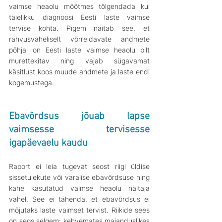
vaimse heaolu mõõtmes tõlgendada kui 
täielikku diagnoosi Eesti laste vaimse 
tervise kohta. Pigem näitab see, et 
rahvusvaheliselt võrreldavate andmete 
põhjal on Eesti laste vaimse heaolu pilt 
murettekitav ning vajab sügavamat 
käsitlust koos muude andmete ja laste endi 
kogemustega.
Ebavõrdsus jõuab lapse 
vaimsesse tervisesse 
igapäevaelu kaudu
Raport ei leia tugevat seost riigi üldise 
sissetulekute või varalise ebavõrdsuse ning 
kahe kasutatud vaimse heaolu näitaja 
vahel. See ei tähenda, et ebavõrdsus ei 
mõjutaks laste vaimset tervist. Riikide sees 
on seos selgem: kehvemates majanduslikes 