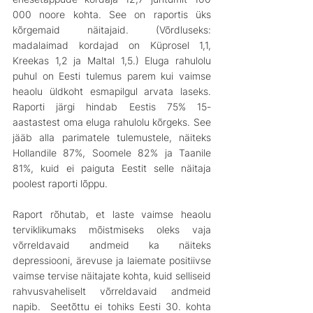
000 noore kohta. See on raportis üks 
kõrgemaid näitajaid. (Võrdluseks: 
madalaimad kordajad on Küprosel 1,1, 
Kreekas 1,2 ja Maltal 1,5.) Eluga rahulolu 
puhul on Eesti tulemus parem kui vaimse 
heaolu üldkoht esmapilgul arvata laseks. 
Raporti järgi hindab Eestis 75% 15-
aastastest oma eluga rahulolu kõrgeks. See 
jääb alla parimatele tulemustele, näiteks 
Hollandile 87%, Soomele 82% ja Taanile 
81%, kuid ei paiguta Eestit selle näitaja 
poolest raporti lõppu.
Raport rõhutab, et laste vaimse heaolu 
terviklikumaks mõistmiseks oleks vaja 
võrreldavaid andmeid ka näiteks 
depressiooni, ärevuse ja laiemate positiivse 
vaimse tervise näitajate kohta, kuid selliseid 
rahvusvaheliselt võrreldavaid andmeid 
napib.  Seetõttu ei tohiks Eesti 30. kohta 