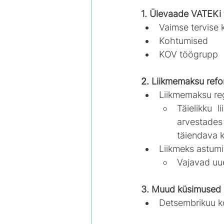
1. Ülevaade VATEKi 
Vaimse tervise 
Kohtumised
KOV töögrupp
2. 
Liikmemaksu refor
Liikmemaksu re
Täielikku 
arvestade
täiendava k
Liikmeks astum
Vajavad uue
3. Muud küsimused
Detsembrikuu k