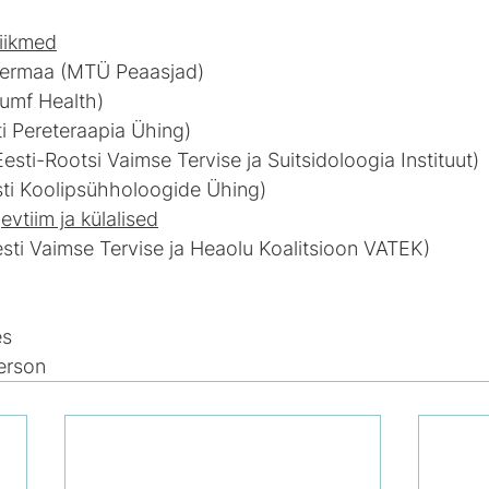
iikmed
dermaa (MTÜ Peaasjad)
iumf Health)
sti Pereteraapia Ühing)
esti-Rootsi Vaimse Tervise ja Suitsidoloogia Instituut)
sti Koolipsühholoogide Ühing)
vtiim ja külalised
esti Vaimse Tervise ja Heaolu Koalitsioon VATEK)
es
terson