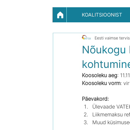
KOALITSIOONIST
Eesti vaimse tervi
Nõukogu k
kohtumin
Koosoleku aeg
: 11.1
Koosoleku vorm
: vi
Päevakord:
Ülevaade VATEK
Liikmemaksu ref
Muud küsimuse