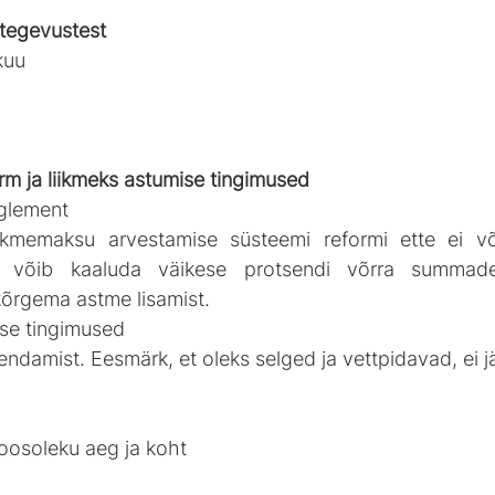
tegevustest
kuu
m ja liikmeks astumise tingimused
glement
liikmemaksu arvestamise süsteemi reformi ette ei võta
s võib kaaluda väikese protsendi võrra summade
õrgema astme lisamist. 
ise tingimused
ndamist. Eesmärk, et oleks selged ja vettpidavad, ei jää
oosoleku aeg ja koht