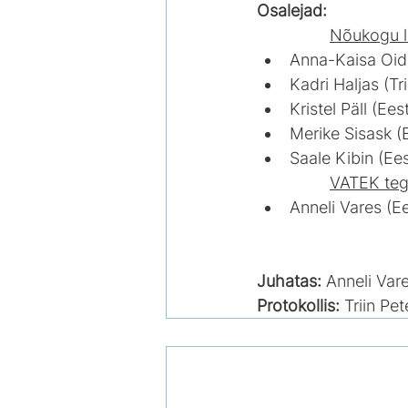
Osalejad:
Nõukogu l
Anna-Kaisa Oi
Kadri Haljas (Tr
Kristel Päll (Ee
Merike Sisask (E
Saale Kibin (Ee
VATEK tege
Anneli Vares (E
Juhatas: 
Anneli Var
Protokollis:
 Triin Pe