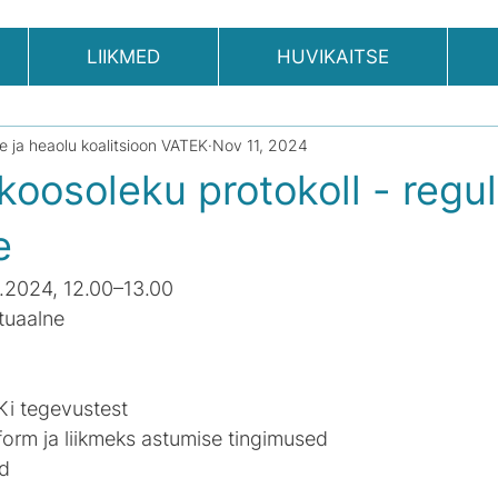
LIIKMED
HUVIKAITSE
se ja heaolu koalitsioon VATEK
Nov 11, 2024
oosoleku protokoll - regu
e
1.2024, 
12.00–13.00
rtuaalne
i tegevustest
orm ja liikmeks astumise tingimused
d