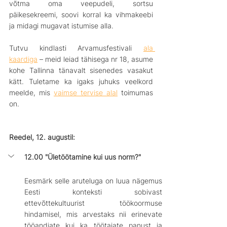
võtma oma veepudeli, sortsu 
päikesekreemi, soovi korral ka vihmakeebi 
ja midagi mugavat istumise alla. 
Tutvu kindlasti Arvamusfestivali 
ala 
kaardiga
 – meid leiad tähisega nr 18, asume 
kohe Tallinna tänavalt sisenedes vasakut 
kätt. Tuletame ka igaks juhuks veelkord 
meelde, mis 
vaimse tervise alal
 toimumas 
on. 
Reedel, 12. augustil:
12.00 "Ületöötamine kui uus norm?"
Eesmärk selle aruteluga on luua nägemus 
Eesti konteksti sobivast 
ettevõttekultuurist töökoormuse 
hindamisel, mis arvestaks nii erinevate 
tööandjate kui ka töötajate panust ja 