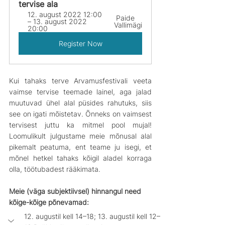
tervise ala
12. august 2022 12:00 
 Paide 
– 13. august 2022 
Vallimägi
20:00 
Register Now
Kui tahaks terve Arvamusfestivali veeta 
vaimse tervise teemade lainel, aga jalad 
muutuvad ühel alal püsides rahutuks, siis 
see on igati mõistetav. Õnneks on vaimsest 
tervisest juttu ka mitmel pool mujal! 
Loomulikult julgustame meie mõnusal alal 
pikemalt peatuma, ent teame ju isegi, et 
mõnel hetkel tahaks kõigil aladel korraga 
olla, töötubadest rääkimata.
Meie (väga subjektiivsel) hinnangul need 
kõige-kõige põnevamad:
12. augustil kell 14–18; 13. augustil kell 12–