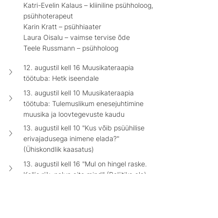
Katri-Evelin Kalaus – kliiniline psühholoog, 
psühhoterapeut 
Karin Kratt – psühhiaater 
Laura Oisalu – vaimse tervise õde 
Teele Russmann – psühholoog
12. augustil kell 16 Muusikateraapia 
töötuba: Hetk iseendale
13. augustil kell 10 Muusikateraapia 
töötuba: Tulemuslikum enesejuhtimine 
muusika ja loovtegevuste kaudu
13. augustil kell 10 "Kus võib psüühilise 
erivajadusega inimene elada?" 
(Ühiskondlik kaasatus)
13. augustil kell 16 "Mul on hingel raske. 
Kallis riik, palun aita mind" (Poliitika ala)
Ja veel mõned arutelud, millele teel 
toitlustusalale jäätist haarama tasuks pilk 