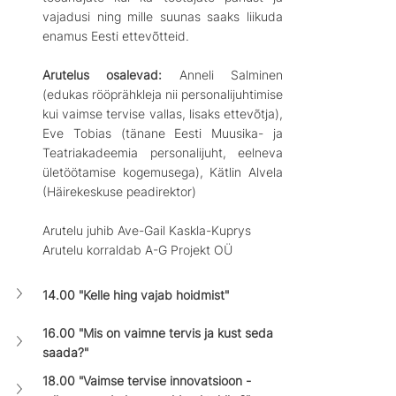
vajadusi ning mille suunas saaks liikuda 
enamus Eesti ettevõtteid.
Arutelus osalevad:
 Anneli Salminen 
(edukas rööprähkleja nii personalijuhtimise 
kui vaimse tervise vallas, lisaks ettevõtja), 
Eve Tobias (tänane Eesti Muusika- ja 
Teatriakadeemia personalijuht, eelneva 
ületöötamise kogemusega), Kätlin Alvela 
(Häirekeskuse peadirektor)
Arutelu juhib Ave-Gail Kaskla-Kuprys
Arutelu korraldab A-G Projekt OÜ
14.00 "Kelle hing vajab hoidmist"
16.00 "Mis on vaimne tervis ja kust seda 
saada?"
18.00 "Vaimse tervise innovatsioon - 