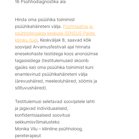
16 Psühhodiagnostika ala
Hinda oma psüühika toimimist 
psüühikahäireteni välja. 
Psühhiaatria ja 
psühhoteraapia keskuse SENSUS Paide 
kliiniku õuel
, Keskväljak 8, saavad kõik 
soovijad Arvamusfestivali ajal hinnata 
enesekohaste testidega koos anonüümse 
tagasisidega (testitulemused skoorib 
igaüks ise) oma psüühika toimimist kuni 
enamlevinud psüühikahäireteni välja 
(ärevushäired, meeleoluhäired, söömis ja 
sõltuvushäired). 
Testitulemusi seletavad soovijatele lahti 
ja jagavad individuaalseid, 
konfidentsiaalseid soovitusi 
sekkumisvõimalusteks: 
Monika Vilu – kliiniline psühholoog, 
pereterapeut 