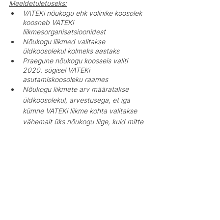
Meeldetuletuseks:
VATEKi nõukogu ehk volinike koosolek 
koosneb VATEKi 
liikmesorganisatsioonidest
Nõukogu liikmed valitakse 
üldkoosolekul kolmeks aastaks
Praegune nõukogu koosseis valiti 
2020. sügisel VATEKi 
asutamiskoosoleku raames
Nõukogu liikmete arv määratakse 
üldkoosolekul, arvestusega, et iga 
kümne VATEKi liikme kohta valitakse 
vähemalt üks nõukogu liige, kuid mitte 
vähem kui viis ega enam kui kümme 
nõukogu liiget
Tutvu nõukogu liikmete ning 
koosolekute protokollidega 
SIIN
nõukogu
Eesti Vaimse Tervise ja Heaolu
Koalitsioon VATEK
Kontakt