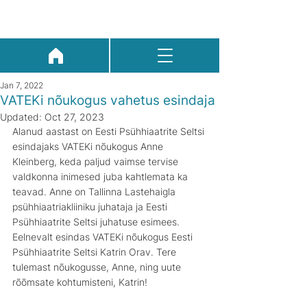
Jan 7, 2022
VATEKi nõukogus vahetus esindaja
Updated:
Oct 27, 2023
Alanud aastast on Eesti Psühhiaatrite Seltsi 
esindajaks VATEKi nõukogus Anne 
Kleinberg, keda paljud vaimse tervise 
valdkonna inimesed juba kahtlemata ka 
teavad. Anne on Tallinna Lastehaigla 
psühhiaatriakliiniku juhataja ja Eesti 
Psühhiaatrite Seltsi juhatuse esimees. 
Eelnevalt esindas VATEKi nõukogus Eesti 
Psühhiaatrite Seltsi Katrin Orav. Tere 
tulemast nõukogusse, Anne, ning uute 
rõõmsate kohtumisteni, Katrin!