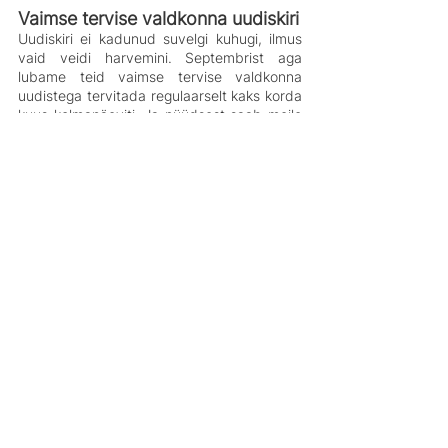
Vaimse tervise valdkonna uudiskiri
Uudiskiri ei kadunud suvelgi kuhugi, ilmus 
vaid veidi harvemini. Septembrist aga 
lubame teid vaimse tervise valdkonna 
uudistega tervitada regulaarselt kaks korda 
kuus kolmapäeviti. Ja nüüdsest saab meile 
uudisväärtuslikke noppeid edastada 
siinsamas VATEKi veebis, 
uudiskirja 
alalehel
!
Vaimse tervise inforing – edaspidi 
VAimse TErvise Klubi
Inforingi puhul jäime pikemalt mõtlema. 
Nägime, et varasem, tööpäevale eelnev 
algusaeg mõjus piiravalt ja lõi meie 
kohtumistele rutaka õhustiku. Samuti 
otsustasime, et oleks aeg lõpetada 
inforingide algeks olnud kriisireageerimine ja 
läheneda kohtumistele teistmoodi. Niisiis 
esitleme uue nime ja ülesehitusega VAimse 
TErvise Klubi! 