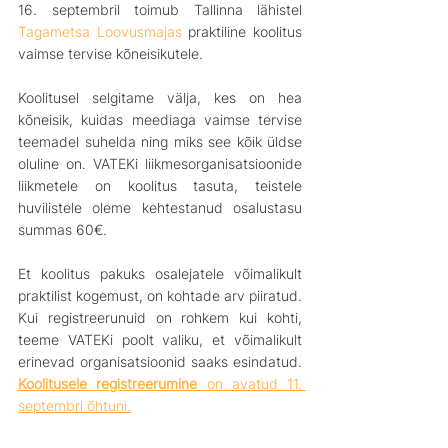
16. septembril toimub Tallinna lähistel 
Tagametsa Loovusmajas
 praktiline koolitus 
vaimse tervise kõneisikutele. 
Koolitusel selgitame välja, kes on hea 
kõneisik, kuidas meediaga vaimse tervise 
teemadel suhelda ning miks see kõik üldse 
oluline on. VATEKi liikmesorganisatsioonide 
liikmetele on koolitus tasuta, teistele 
huvilistele oleme kehtestanud osalustasu 
summas 60€. 
Et koolitus pakuks osalejatele võimalikult 
praktilist kogemust, on kohtade arv piiratud. 
Kui registreerunuid on rohkem kui kohti, 
teeme VATEKi poolt valiku, et võimalikult 
erinevad organisatsioonid saaks esindatud. 
Koolitusele registreerumine
 on avatud 11. 
septembri õhtuni.