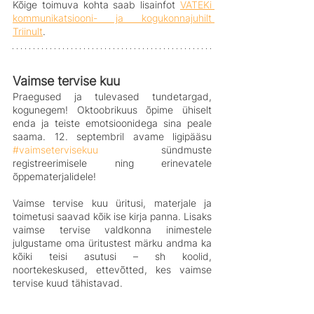
Kõige toimuva kohta saab lisainfot 
VATEKi 
kommunikatsiooni- ja kogukonnajuhilt 
Triinult
.
Vaimse tervise kuu
Praegused ja tulevased tundetargad, 
kogunegem! Oktoobrikuus õpime ühiselt 
enda ja teiste emotsioonidega sina peale 
saama. 12. septembril avame ligipääsu 
#vaimsetervisekuu
 sündmuste 
registreerimisele ning erinevatele 
õppematerjalidele!
Vaimse tervise kuu üritusi, materjale ja 
toimetusi saavad kõik ise kirja panna. Lisaks 
vaimse tervise valdkonna inimestele 
julgustame oma üritustest märku andma ka 
kõiki teisi asutusi – sh koolid, 
noortekeskused, ettevõtted, kes vaimse 
tervise kuud tähistavad.