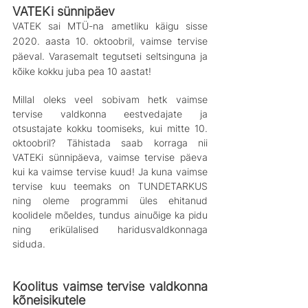
VATEKi sünnipäev
VATEK sai MTÜ-na ametliku käigu sisse 
2020. aasta 10. oktoobril, vaimse tervise 
päeval. Varasemalt tegutseti seltsinguna ja 
kõike kokku juba pea 10 aastat!
Millal oleks veel sobivam hetk vaimse 
tervise valdkonna eestvedajate ja 
otsustajate kokku toomiseks, kui mitte 10. 
oktoobril? Tähistada saab korraga nii 
VATEKi sünnipäeva, vaimse tervise päeva 
kui ka vaimse tervise kuud! Ja kuna vaimse 
tervise kuu teemaks on TUNDETARKUS 
ning oleme programmi üles ehitanud 
koolidele mõeldes, tundus ainuõige ka pidu 
ning erikülalised haridusvaldkonnaga 
siduda.
Koolitus vaimse tervise valdkonna 
kõneisikutele