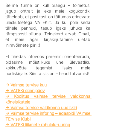
Selline tunne on küll praegu – toimetusi 
jagub ohtralt ja eks meie kogukondki 
täheldab, et postkast on täitumas erinevate 
üleskutsetega VATEKilt. Ja kui pole seda 
tähele pannud, tasub igaks juhuks ka 
rämpsposti piiluda. Teinekord arvab Gmail, 
et meie agar kirjakirjutamine ületab 
inimvõimete piiri :) 
Et tihedas infovoos paremini orienteeruda, 
pidasime mõistlikuks ühe ülevaatliku 
kokkuvõtte tegemist lisaks meie 
uudiskirjale. Siin ta siis on – head tutvumist!
-> Vaimse tervise kuu
-> VATEKi sünnipäev
-> Koolitus vaimse tervise valdkonna 
kõneisikutele
-> Vaimse tervise valdkonna uudiskiri
-> Vaimse tervise inforing – edaspidi VAimse 
TErvise Klubi
-> VATEKi liikmete rahulolu-uuring