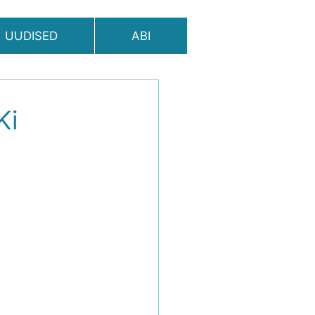
UUDISED
ABI
Ki