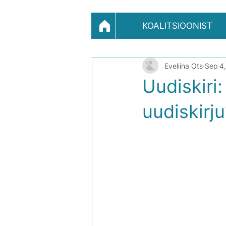
KOALITSIOONIST
Eveliina Ots
Sep 4
Uudiskiri:
uudiskirju