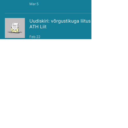
Mar 5
Uudiskiri: võrgustikuga liitus
ATH Liit
Feb 22
Uudiskiri: tere tulemast meie
võrgustikku, Viljandi haigla!
Feb 5
Uudiskiri: VATEK on
kodanikuühiskonna parim
võrgustik 2025!
Jan 22
Uudiskiri: ootame uudiskirja