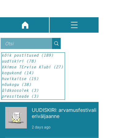
kõik postitused
(189)
189 posts
uudiskiri
(78)
78 posts
VAimse TErvise Klubi
(27)
27 posts
kogukond
(14)
14 posts
huvikaitse
(15)
15 posts
nõukogu
(38)
38 posts
üldkoosolek
(3)
3 posts
pressiteade
(3)
3 posts
UUDISKIRI: arvamusfestivali
eriväljaanne
2 days ago