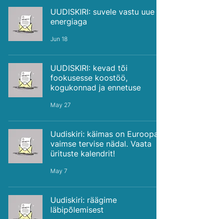
UUDISKIRI: suvele vastu uue
energiaga
Jun 18
UUDISKIRI: kevad tõi
fookusesse koostöö,
kogukonnad ja ennetuse
May 27
Uudiskiri: käimas on Euroopa
vaimse tervise nädal. Vaata
ürituste kalendrit!
May 7
Uudiskiri: räägime
läbipõlemisest