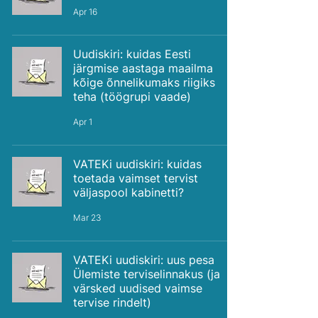
Apr 16
Uudiskiri: kuidas Eesti
järgmise aastaga maailma
kõige õnnelikumaks riigiks
teha (töögrupi vaade)
Apr 1
VATEKi uudiskiri: kuidas
toetada vaimset tervist
väljaspool kabinetti?
Mar 23
VATEKi uudiskiri: uus pesa
Ülemiste terviselinnakus (ja
värsked uudised vaimse
tervise rindelt)