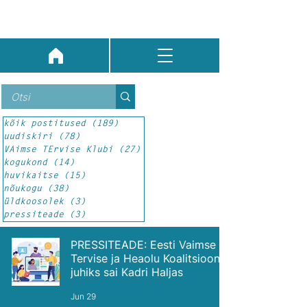
kõik postitused
(189)
189 posts
uudiskiri
(78)
78 posts
VAimse TErvise Klubi
(27)
27 posts
kogukond
(14)
14 posts
huvikaitse
(15)
15 posts
nõukogu
(38)
38 posts
üldkoosolek
(3)
3 posts
pressiteade
(3)
3 posts
PRESSITEADE: Eesti Vaimse
Tervise ja Heaolu Koalitsiooni
juhiks sai Kadri Haljas
Jun 29