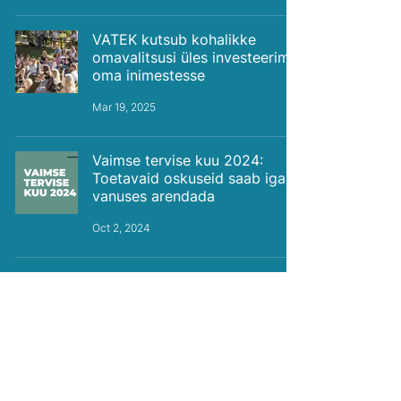
VATEK kutsub kohalikke
omavalitsusi üles investeerima
oma inimestesse
Mar 19, 2025
Vaimse tervise kuu 2024:
Toetavaid oskuseid saab igas
vanuses arendada
Oct 2, 2024