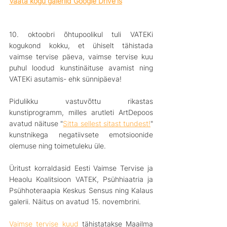
Vaata kogu galeriid Google Drive'is
10. oktoobri õhtupoolikul tuli VATEKi 
kogukond kokku, et ühiselt tähistada 
vaimse tervise päeva, vaimse tervise kuu 
puhul loodud kunstinäituse avamist ning 
VATEKi asutamis- ehk sünnipäeva!
Pidulikku vastuvõttu rikastas 
kunstiprogramm, milles arutleti ArtDepoos 
avatud näituse "
Sitta sellest sitast tundest!
" 
kunstnikega negatiivsete emotsioonide 
olemuse ning toimetuleku üle.
Üritust korraldasid Eesti Vaimse Tervise ja 
Heaolu Koalitsioon VATEK, Psühhiaatria ja 
Psühhoteraapia Keskus Sensus ning Kalaus 
galerii. Näitus on avatud 15. novembrini.
Vaimse tervise kuud
tähistatakse Maailma 