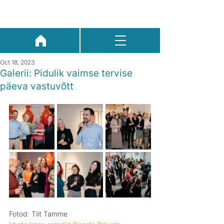
Oct 18, 2023
Galerii: Pidulik vaimse tervise
päeva vastuvõtt
Fotod: Tiit Tamme