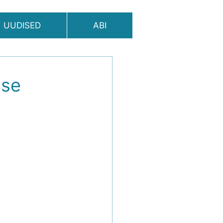
UUDISED
ABI
ise