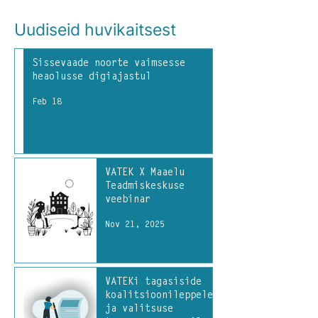
Uudiseid huvikaitsest
Sissevaade noorte vaimsesse
heaolusse digiajastul
Feb 18
VATEK X Maaelu
Teadmiskeskuse
veebinar
Nov 21, 2025
VATEKi tagasiside
koalitsioonileppele
ja valitsuse