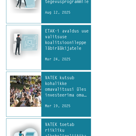
tegevusprogrammile
Aug 12, 2025
ETAK-i avaldus uue
valitsuse
koalitsioonileppe
läbirääkijatele
Mar 24, 2025
VATEK kutsub
kohalikke
omavalitsusi üles
investeerima oma
inimestesse
Mar 19, 2025
VATEK toetab
riikliku