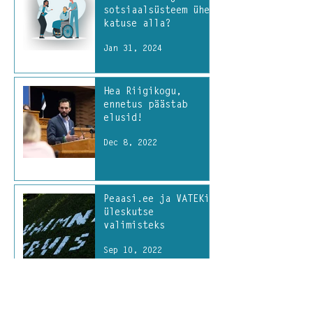
sotsiaalsüsteem ühe
katuse alla?
Jan 31, 2024
Hea Riigikogu,
ennetus päästab
elusid!
Dec 8, 2022
Peaasi.ee ja VATEKi
üleskutse
valimisteks
Sep 10, 2022
Heaolu aluseks olgu