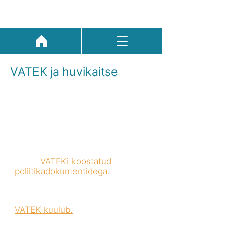
VATEK ja huvikaitse
Vaimse tervise ja heaolu
valdkonna poliitika kujundamine
on VATEKi üks põhitegevusi.
Meie huvikaitsetöö eesmärgiks
on Eesti elanikkonna vaimse
tervise ja heaolu edendamine.
Tutvu
VATEKi koostatud
poliitikadokumentidega
.
Vaata ka, milliste nõukogude ja
organisatsioonide ridadesse
VATEK kuulub.