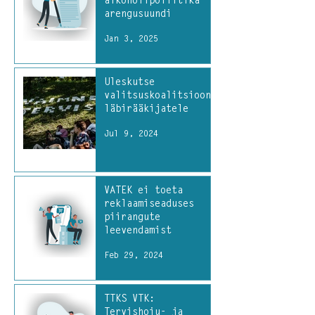
alkoholipoliitika
arengusuundi
Jan 3, 2025
Üleskutse
valitsuskoalitsiooni
läbirääkijatele
Jul 9, 2024
VATEK ei toeta
reklaamiseaduses
piirangute
leevendamist
Feb 29, 2024
TTKS VTK:
Tervishoiu- ja